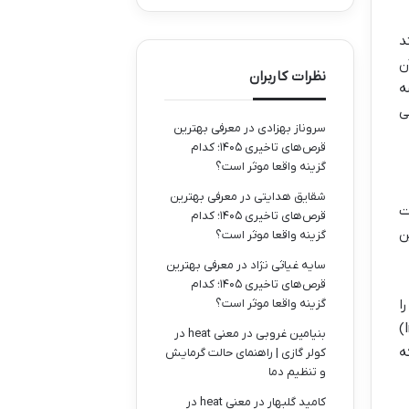
د
ن
نظرات کاربران
ه
ی
سروناز بهزادی
در
معرفی بهترین
قرص‌های تاخیری ۱۴۰۵؛ کدام
گزینه واقعا موثر است؟
شقایق هدایتی
در
معرفی بهترین
ت
قرص‌های تاخیری ۱۴۰۵؛ کدام
ن
گزینه واقعا موثر است؟
سایه غیاثی نژاد
در
معرفی بهترین
قرص‌های تاخیری ۱۴۰۵؛ کدام
گزینه واقعا موثر است؟
ا
مشخص می کند. مصادیق این بند شامل صدور رای زائد بر خواسته (Ultra Vires) یا حتی کمتر از خواسته (Infra Vires)
بنیامین غروبی
در
معنی heat در
ه
کولر گازی | راهنمای حالت گرمایش
و تنظیم دما
کامید گلبهار
در
معنی heat در