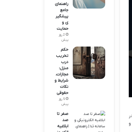
راهنمای
جامع
پیشگیر
ی و
حمایت
2 روز
پیش
حکم
تخریب
درب
منزل:
مجازات،
شرایط و
نکات
حقوقی
5 روز
پیش
صفر تا
ر
صد
و
ابلاغیه