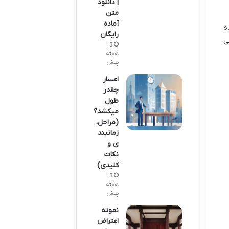
| دانلود
متن
آماده
ماده
رایگان
ی
3
هفته
پیش
اعسار
چقدر
طول
میکشد؟
(مراحل،
زمانبند
ی و
نکات
کلیدی)
3
هفته
پیش
نمونه
اعتراض