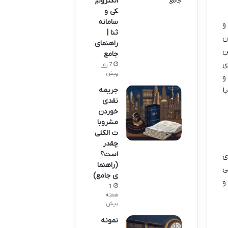
الکترونی
کی و
سامانه
و
ثنا |
ن
راهنمای
ن
جامع
ی
7 روز
پیش
و
جریمه
 با
نقدی
خوردن
مشروبا
ت الکلی
چقدر
است؟
ی
(راهنما
ی
ی جامع)
و
1
هفته
پیش
نمونه