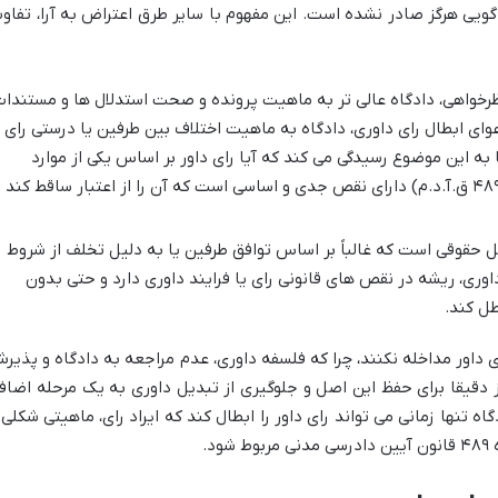
ویی هرگز صادر نشده است. این مفهوم با سایر طرق اعتراض به آرا، تفاو
خواهی، دادگاه عالی تر به ماهیت پرونده و صحت استدلال ها و مستندا
وای ابطال رای داوری، دادگاه به ماهیت اختلاف بین طرفین یا درستی رای
ا به این موضوع رسیدگی می کند که آیا رای داور بر اساس یکی از موارد
مشخص شده در قانون (به ویژه ماده ۴۸۹ ق.آ.د.م) دارای نقص جدی و اساسی است که آن را از اعتبار ساقط کند 
قوقی است که غالباً بر اساس توافق طرفین یا به دلیل تخلف از شروط
داوری، ریشه در نقص های قانونی رای یا فرایند داوری دارد و حتی بدون
طل کند.
 داور مداخله نکنند، چرا که فلسفه داوری، عدم مراجعه به دادگاه و پذیر
دقیقا برای حفظ این اصل و جلوگیری از تبدیل داوری به یک مرحله اضاف
اه تنها زمانی می تواند رای داور را ابطال کند که ایراد رای، ماهیتی شکلی 
د.