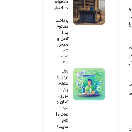
دادخواس
ت اعسار
و
از
ر
پرداخت
ا
محکوم
به |
کامل و
حقوقی
ی
2
ر
هفته
پیش
ر
پول
نزول با
سفته:
.
وام
ی
فوری،
آسان و
بدون
ضامن |
[نام
سایت/
ل