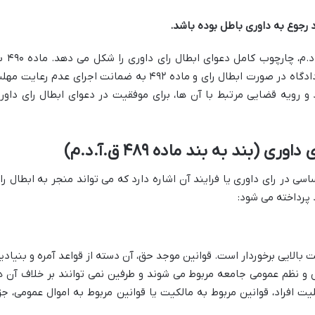
د رجوع به داوری باطل بوده باشد.
این ماده، در کنار مواد ۴۹۰، ۴۹۱ و ۴۹۲ ق.آ.د.م، چارچ
مهلت و مرجع رسیدگی، ماده ۴۹۱ به تکلیف دادگاه در صورت ابطال رای و ماده ۴۹۲ به ضمانت اجرای عدم رعایت 
و رویه قضایی مرتبط با آن ها، برای موفقیت در دعوای ابطال رای داور
 (بند به بند ماده ۴۸۹ ق.آ.د.م)
ه ۴۸۹، به یک نقص اساسی در رای داوری یا فرایند آن اشاره دارد که می تواند منجر به ابطال ر
 پرداخته می شود:
 بالایی برخوردار است. قوانین موجد حق، آن دسته از قواعد آمره و بنیادی
نظم عمومی جامعه مربوط می شوند و طرفین نمی توانند بر خلاف آن ه
لیت افراد، قوانین مربوط به مالکیت یا قوانین مربوط به اموال عمومی، جز