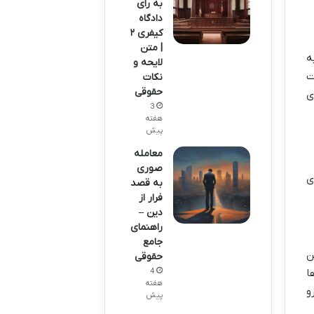
به رای
دادگاه
کیفری ۲
| متن
وب کامل دعوای ابطال رای داوری را شکل می دهد. ماده ۴۹۰ به
لایحه و
مهلت
نکات
حقوقی
ی
3
هفته
پیش
معامله
صوری
ای
به قصد
فرار از
دین –
راهنمای
جامع
ن
حقوقی
ا
4
هفته
و
پیش