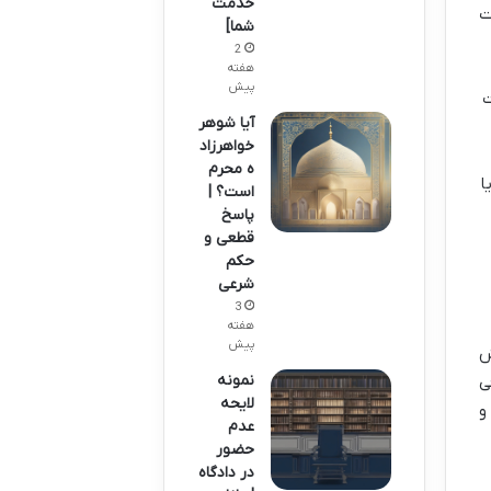
خدمت
ت
شما]
2
هفته
پیش
ت
آیا شوهر
خواهرزاد
ه محرم
یا
است؟ |
پاسخ
قطعی و
حکم
شرعی
3
هفته
پیش
ش
نمونه
ی
لایحه
و
عدم
حضور
در دادگاه