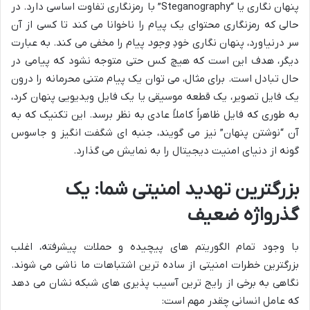
پنهان نگاری یا “Steganography” با رمزنگاری تفاوت اساسی دارد. در
حالی که رمزنگاری محتوای یک پیام را ناخوانا می کند تا کسی از آن
سر درنیاورد، پنهان نگاری خودِ
وجود
پیام را مخفی می کند. به عبارت
دیگر، هدف این است که هیچ کس حتی متوجه نشود که پیامی در
حال تبادل است. برای مثال، می توان یک پیام متنی محرمانه را درون
یک فایل تصویر، یک قطعه موسیقی یا یک فایل ویدیویی پنهان کرد،
به طوری که فایل ظاهراً کاملاً عادی به نظر برسد. این تکنیک که به
آن “نوشتن پنهان” نیز می گویند، جنبه ای شگفت انگیز و جاسوس
گونه از دنیای امنیت دیجیتال را به نمایش می گذارد.
بزرگترین تهدید امنیتی شما: یک
گذرواژه ضعیف
با وجود تمام الگوریتم های پیچیده و حملات پیشرفته، اغلب
بزرگترین خطرات امنیتی از ساده ترین اشتباهات ما ناشی می شوند.
نگاهی به برخی از رایج ترین آسیب پذیری های شبکه نشان می دهد
که عامل انسانی چقدر مهم است: