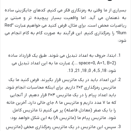
بسیاری از ما وقتی به رمزنگاری فکر می کنیم، کدهای جایگزینی ساده
به ذهنمان می آید. اما واقعیت بسیار پیچیده تر و مبتنی بر
ریاضیات محض است. برای مثال، فرض کنید می خواهیم عبارت “Red
Rum” را رمزگذاری کنیم. این فرآیند به صورت گام به گام انجام می
شود:
ابتدا، حروف به اعداد تبدیل می شوند. طبق یک قرارداد ساده
(space=0, A=1, B=2 …)، عبارت ما به این اعداد تبدیل می
شود: 18, 5, 4, 0, 18, 21, 13.
این اعداد باید در یک ماتریس قرار بگیرند. فرض کنید ما یک
ماتریس رمزگذاری ۲×۲ داریم. برای اینکه محاسبات انجام شود،
باید اعداد پیام را در یک ماتریس ۴×۲ قرار دهیم. از آنجایی
که ما ۷ عدد داریم و ماتریس ما ۸ جای خالی دارد، آخرین خانه
را با یک صفر (معادل فاصله) پر می کنیم تا ماتریس کامل
شود. ماتریس پیام ما (ماتریس A) به این شکل خواهد بود:
سپس، این ماتریس در یک ماتریس رمزگذاری مخفی (ماتریس