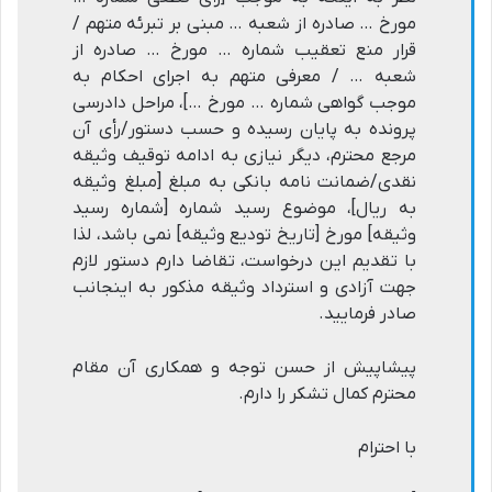
مورخ … صادره از شعبه … مبنی بر تبرئه متهم /
قرار منع تعقیب شماره … مورخ … صادره از
شعبه … / معرفی متهم به اجرای احکام به
موجب گواهی شماره … مورخ …]، مراحل دادرسی
پرونده به پایان رسیده و حسب دستور/رأی آن
مرجع محترم، دیگر نیازی به ادامه توقیف وثیقه
نقدی/ضمانت نامه بانکی به مبلغ [مبلغ وثیقه
به ریال]، موضوع رسید شماره [شماره رسید
وثیقه] مورخ [تاریخ تودیع وثیقه] نمی باشد، لذا
با تقدیم این درخواست، تقاضا دارم دستور لازم
جهت آزادی و استرداد وثیقه مذکور به اینجانب
صادر فرمایید.
پیشاپیش از حسن توجه و همکاری آن مقام
محترم کمال تشکر را دارم.
با احترام