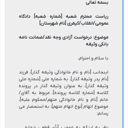
بسمه تعالی
ریاست محترم شعبه [شماره شعبه] دادگاه
عمومی/انقلاب/کیفری [نام شهرستان]
موضوع: درخواست آزادی وجه نقد/ضمانت نامه
بانکی وثیقه
با سلام و احترام،
اینجانب [نام و نام خانوادگی وثیقه گذار]، فرزند
[نام پدر وثیقه گذار]، به شماره ملی [شماره ملی
وثیقه گذار]، به عنوان وثیقه گذار در پرونده
کلاسه [شماره کلاسه پرونده]، مربوط به آقای/
خانم [نام و نام خانوادگی متهم/محکوم علیه]،
موضوع اتهام [نوع اتهام متهم]، به استحضار می
رسانم:
نظر به اینکه به موجب [رأی قطعی شماره …