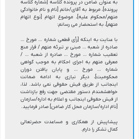
به عنوان ضامن در پرونده کلاسه [شماره کلاسه
پرونده]، مربوط به آقای/خانم [نام و نام خانوادگی
متهم/محکوم علیه]، موضوع اتهام [نوع اتهام
متهم]، به استحضار می رسانم:
با عنایت به اینکه [رأی قطعی شماره … مورخ …
صادره از شعبه … مبنی بر تبرئه متهم / قرار منع
تعقیب شماره … مورخ … صادره از شعبه … /
معرفی متهم به اجرای احکام به موجب گواهی
شماره … مورخ … و پایان یافتن دوران
محکومیت]، دیگر نیازی به ادامه ضمانت
اینجانب از طریق فیش حقوقی نمی باشد. لذا،
خواهشمندم دستور مقتضی جهت رفع بازداشت
از فیش حقوقی اینجانب و اعلام به اداره/سازمان
[نام اداره/سازمان محل کار ضامن] صادر فرمایید.
پیشاپیش از همکاری و مساعدت حضرتعالی
کمال تشکر را دارم.