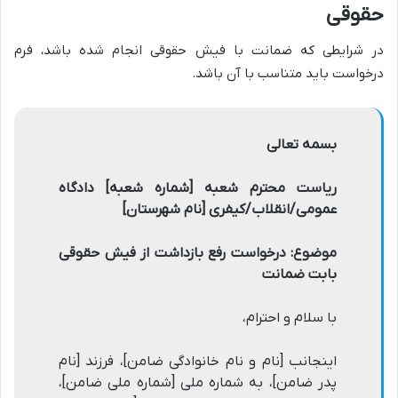
حقوقی
در شرایطی که ضمانت با فیش حقوقی انجام شده باشد، فرم
درخواست باید متناسب با آن باشد.
بسمه تعالی
ریاست محترم شعبه [شماره شعبه] دادگاه
عمومی/انقلاب/کیفری [نام شهرستان]
موضوع: درخواست رفع بازداشت از فیش حقوقی
بابت ضمانت
با سلام و احترام،
اینجانب [نام و نام خانوادگی ضامن]، فرزند [نام
پدر ضامن]، به شماره ملی [شماره ملی ضامن]،