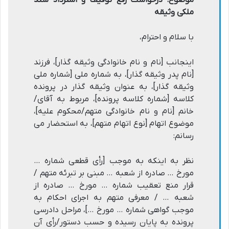
موضوع: درخواست رفع توقیف و استرداد سند
ملکی وثیقه
با سلام و احترام،
اینجانب [نام و نام خانوادگی وثیقه گذار]، فرزند
[نام پدر وثیقه گذار]، به شماره ملی [شماره ملی
وثیقه گذار]، به عنوان وثیقه گذار در پرونده
کلاسه [شماره کلاسه پرونده]، مربوط به آقای/
خانم [نام و نام خانوادگی متهم/محکوم علیه]،
موضوع اتهام [نوع اتهام متهم]، به استحضار می
رسانم:
نظر به اینکه به موجب [رأی قطعی شماره …
مورخ … صادره از شعبه … مبنی بر تبرئه متهم /
قرار منع تعقیب شماره … مورخ … صادره از
شعبه … / معرفی متهم به اجرای احکام به
موجب گواهی شماره … مورخ …]، مراحل دادرسی
پرونده به پایان رسیده و حسب دستور/رأی آن