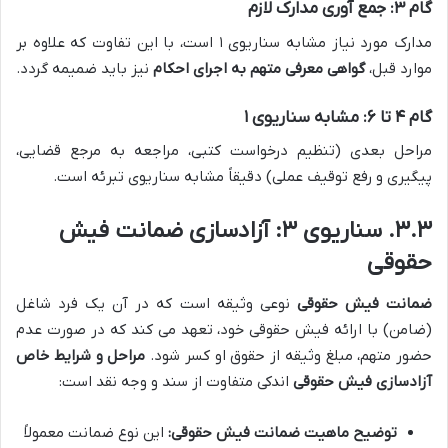
گام ۳: جمع آوری مدارک لازم
مدارک مورد نیاز مشابه سناریوی ۱ است، با این تفاوت که علاوه بر
موارد قبل،
گواهی معرفی متهم به اجرای احکام
نیز باید ضمیمه گردد.
گام ۴ تا ۶: مشابه سناریوی ۱
مراحل بعدی (تنظیم درخواست کتبی، مراجعه به مرجع قضایی،
پیگیری و رفع توقیف عملی) دقیقاً مشابه سناریوی تبرئه است.
۳.۳. سناریوی ۳: آزادسازی ضمانت فیش
حقوقی
ضمانت فیش حقوقی
نوعی وثیقه است که در آن یک فرد شاغل
(ضامن) با ارائه فیش حقوقی خود، تعهد می کند که در صورت عدم
حضور متهم، مبلغ وثیقه از حقوق او کسر شود.
مراحل و شرایط خاص
آزادسازی فیش حقوقی
اندکی متفاوت از سند و وجه نقد است:
توضیح ماهیت ضمانت فیش حقوقی:
این نوع ضمانت معمولاً