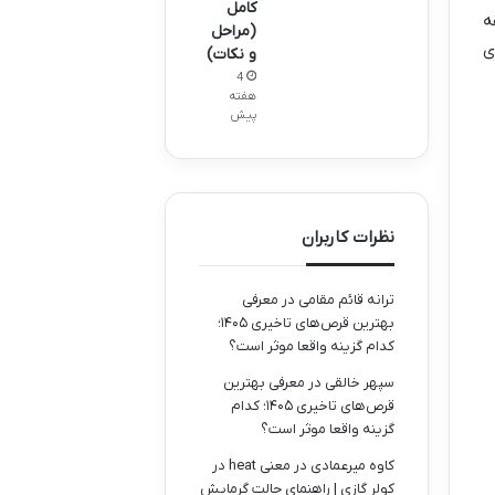
کامل
طقه
(مراحل
ی
و نکات)
4
هفته
پیش
نظرات کاربران
ترانه قائم مقامی
در
معرفی
بهترین قرص‌های تاخیری ۱۴۰۵؛
کدام گزینه واقعا موثر است؟
سپهر خالقی
در
معرفی بهترین
قرص‌های تاخیری ۱۴۰۵؛ کدام
گزینه واقعا موثر است؟
کاوه میرعمادی
در
معنی heat در
کولر گازی | راهنمای حالت گرمایش