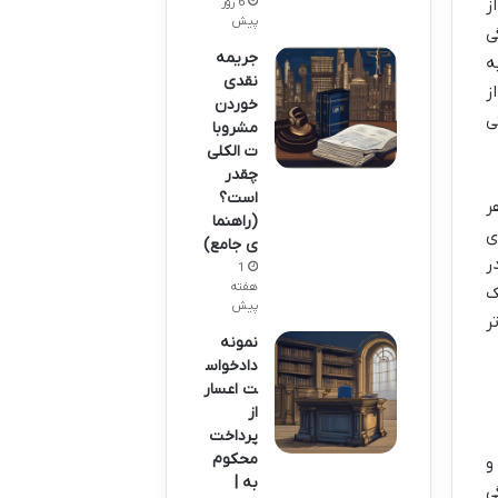
ز
6 روز
پیش
ی
جریمه
ه
نقدی
ز
خوردن
ی
مشروبا
ت الکلی
چقدر
است؟
ر
(راهنما
ی
ی جامع)
ر
1
هفته
ک
پیش
ر
نمونه
دادخواس
ت اعسار
از
پرداخت
محکوم
و
به |
ی