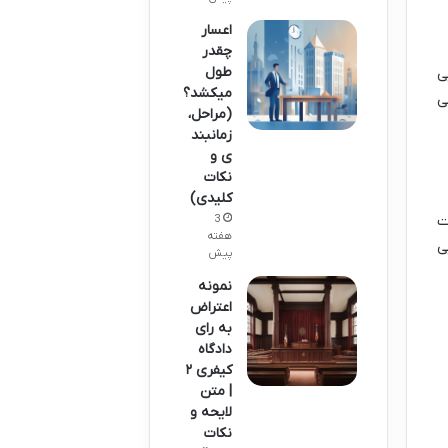
اعسار
چقدر
طول
ی
میکشد؟
ی
(مراحل،
زمانبند
ی و
نکات
کلیدی)
تحت
3
هفته
ی
پیش
نمونه
اعتراض
به رای
دادگاه
کیفری ۲
| متن
لایحه و
نکات