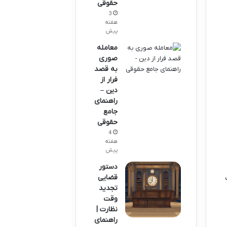
حقوقی
3
هفته
پیش
معامله
صوری
به قصد
فرار از
دین –
راهنمای
جامع
حقوقی
4
هفته
پیش
دستور
قضایی
تجدید
وقت
نظارت |
راهنمای