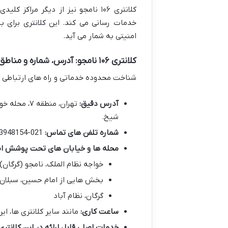
خدمات رسانی می کند. این کلانتری برای 
امنیتی به شمار می آید.
کلانتری ۱۰۶ نامجو: آدرس، شماره و مناطق تحت پوشش
شناخت محدوده خدماتی و راه های ارتباطی با
آدرس دقیق:
تهران، منطق
شیخ.
شماره تلفن های تماس:
021-73948154 و 021-73948170
محله ها و خیابان های تحت پوشش اص
خواجه نظام الملک، نامجو (گرگان)
بخش هایی از امام حسین، سبلان 
گرگان، نظام آباد
ساعت کاری:
مانند سایر کلانتری ها، ای
خدمات اصلی قابل ارائه در این کلانتری: