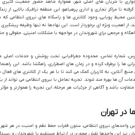
 و همجواری با شریان های اصلی شهر، همواره شاهد حضور جمعیت کثیری ا
فته تا مراکز تجاری و اداری پرهیاهو، این منطقه ترافیک بالایی از زندگ
ن محیط پویایی، وجود کلانتری ها و پاسگاه های نیروی انتظامی که ب
از اهمیت ویژه ای برخوردار است. این نهادها نه تنها وظیفه پیشگیری ا
 پناهگاه و مرجعی برای شهروندان در مواجهه با مشکلات امنیتی، حقوقی و حت
آدرس، شماره تماس، محدوده جغرافیایی تحت پوشش و خدمات اصلی ه
د بسیاری از نگرانی ها را برطرف کرده و در زمان های اضطراری، راهگشا باشد. این راهنما
نبع آنلاین، به کاربران کمک می کند تا با هر یک از کلانتری های فعال د
مات آن ها بهره مند شوند. تجربه تعامل با نیروی انتظامی می تواند از ی
فاوت باشد و آگاهی از جزئیات هر مرحله، این تجربه را هموارتر و مؤثرت
ا در تهران
رین واحدهای نیروی انتظامی، ستون فقرات حفظ نظم و امنیت در هر شهر 
ان نیز این واحدها نقش محوری در ارتباط مستقیم با شهروندان و رسیدگ