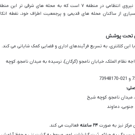
کلانتری ۱۰۶ نامجو نیز از دیگر مراکز کلیدی نیروی انتظامی در منطقه ۷ است که به محله های شرقی تر این من
بسیاری از ساکنان محله های قدیمی و پرجمعیت اطراف خود، نقطه اتکا
 این کلانتری، به تسریع فرآیندهای اداری و قضایی کمک شایانی می کند.
ه ۷، محله خواجه نظام الملک، خیابان نامجو (گرگان)، نرسیده به میدان نامجو، کوچه
لی:
، میدان نامجو، کوچه شیخ
جنوبی، دماوند
ن مرکز نیز به صورت
۲۴ ساعته
فعالیت می کند.
رسیدگی به جرائم، ثبت گزارشات، امور مربوط به گشت زنی و حفظ آرامش