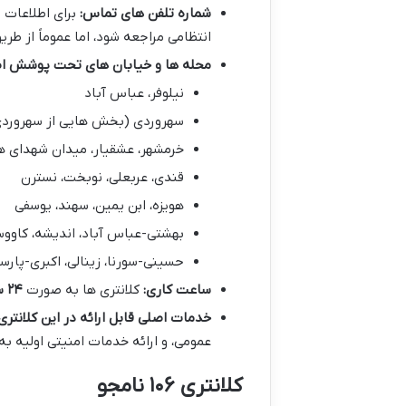
شماره تلفن های تماس:
برای اطلاعات 
انتظامی مراجعه شود، اما عموماً از طریق شماره ۱۱۰ می توان به این ک
محله ها و خیابان های تحت پوشش اص
نیلوفر، عباس آباد
سهروردی (بخش هایی از سهروردی 
خرمشهر، عشقیار، میدان شهدای ه
قندی، عربعلی، نوبخت، نسترن
هویزه، ابن یمین، سهند، یوسفی
بهشتی-عباس آباد، اندیشه، کاووسی
حسینی-سورنا، زینالی، اکبری-پارسا
ساعت کاری:
کلانتری ها به صورت
۲۴ ساعته
خدمات اصلی قابل ارائه در این کلانتری:
عمومی، و ارائه خدمات امنیتی اولیه به
کلانتری ۱۰۶ نامجو