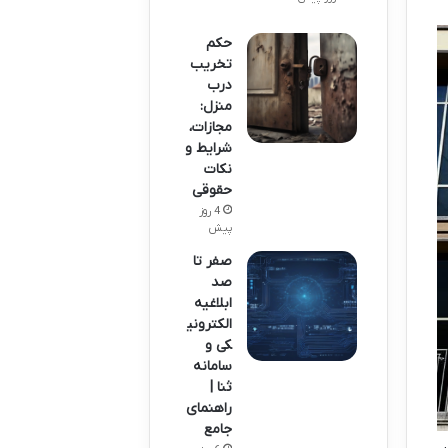
حکم
تخریب
درب
منزل:
مجازات،
شرایط و
نکات
حقوقی
4 روز
پیش
صفر تا
صد
ابلاغیه
الکترونی
کی و
سامانه
ثنا |
راهنمای
جامع