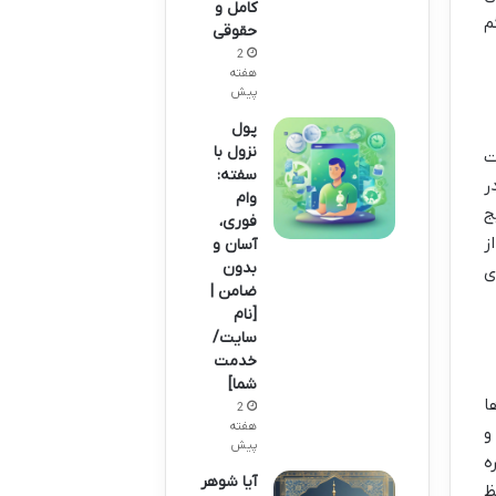
کامل و
م
حقوقی
2
هفته
پیش
پول
نزول با
ت
سفته:
ر
وام
ج
فوری،
ز
آسان و
بدون
ی
ضامن |
[نام
سایت/
خدمت
شما]
ا
2
هفته
و
پیش
ه
آیا شوهر
ظ