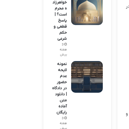
خواهرزاد
ر
ه محرم
است؟ |
پاسخ
قطعی و
حکم
شرعی
3
هفته
پیش
نمونه
لایحه
عدم
حضور
در دادگاه
| دانلود
متن
آماده
رایگان
و
3
هفته
پیش