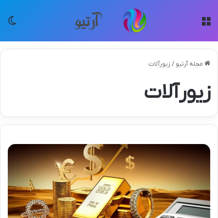
منو
تغی
مجله آرتیو
/
زیورآلات
زیورآلات