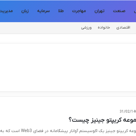
ل
صنعت
تهران
مهاجرت
طلا
سرمایه
زبان
مدیریت
اقتصادی
خانواده
ورزشی
31/02/14
وعه کریپتو جینیز چیست؟
مجموعه کریپتو جینیز یک اکوسیستم آواتار پیشگامانه در فضای Web3 است که به