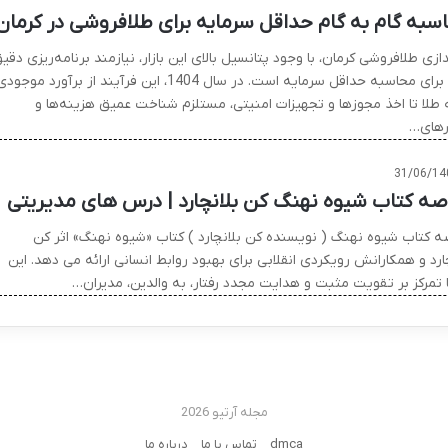
سبه گام به گام حداقل سرمایه برای طلافروشی در کرمان
ندازی طلافروشی کرمان، با وجود پتانسیل بالای این بازار، نیازمند برنامه‌ریزی دقی
مالی برای محاسبه حداقل سرمایه است. در سال 1404، این فرآیند از برآورد موجود
ه طلا تا اخذ مجوزها و تجهیزات امنیتی، مستلزم شناخت عمیق هزینه‌ها و
ارهای…
31/06/14
صه کتاب شیوه نهنگ کن بلانچارد | درس های مدیریتی
ه کتاب شیوه نهنگ ( نویسنده کن بلانچارد ) کتاب «شیوه نهنگ» اثر کن
ارد و همکارانش رویکردی انقلابی برای بهبود روابط انسانی ارائه می دهد. این
ا تمرکز بر تقویت مثبت و هدایت مجدد رفتار، به والدین، مدیران…
مجله آرتیو 2026
dmca
تماس با ما
درباره ما