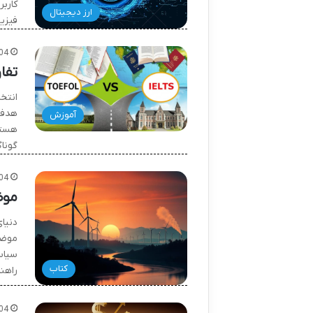
کارب
ارز دیجیتال
فیزی
04
تفاوت آزمو
هدف،
آموزش
هستن
گونا
04
موض
دنیا
موضو
سیاس
کتاب
راهن
04