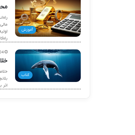
محا
راه‌ا
آموزش
اولی
راه‌ک
04
خلا
خلاص
کتاب
بلانچ
اثر ب