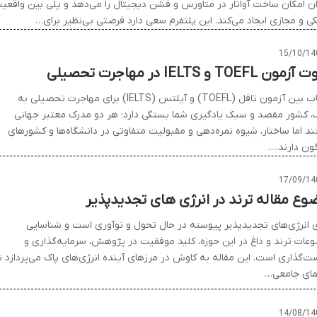
ران امکان ساخت آواتار در متاورس و فشن دیجیتال را می‌دهد و پلی بین واقعی
کی و مجازی ایجاد می‌کند. این پلتفرم سعی دارد فرصتی بی‌نظیر برای…
15/10/14
ن TOEFL و IELTS در مهاجرت تحصیلی
انتخاب بین آزمون تافل (TOEFL) و آیلتس (IELTS) برای مهاجرت تحصیلی به
 کشور مقصد و سبک یادگیری شما بستگی دارد؛ هر دو مدرک معتبر جهانی
د اما ساختار، شیوه نمره‌دهی و مقبولیت متفاوتی در دانشگاه‌ها و کشورهای
گون دارند.…
17/09/14
وع مقاله ترند در انرژی های تجدیدپذیر
ی انرژی‌های تجدیدپذیر پیوسته در حال تحول و نوآوری است و شناسایی
عات ترند و داغ در این حوزه، کلید موفقیت در پژوهش، سرمایه‌گذاری و
ت‌گذاری است. این مقاله به کاوش در مرزهای آینده انرژی‌های پاک می‌پردازد ت
مای جامعی…
14/08/14