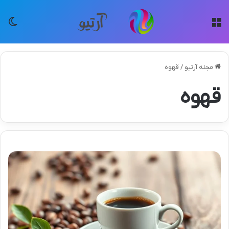
منو
تغی
مجله آرتیو
/
قهوه
قهوه