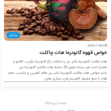
پزشکی
29/01/1403
خواص قهوه گانودرما هات چاکلت
هات چاکلت گانودرما دکتر بیز یا شکلات داغ گانودرما ترکیب، کاکایو و
عصاره است.هر بسته حاوی 20 ساشه هات چاکلت گانودرما می
باشد.خواص هات چاکلت گانودرما دکتر بیز :فاقد کافیین و مناسب تمام
افراد با منع مصرف کافییندرمان بیماری های…
مجله آرتیو 2026