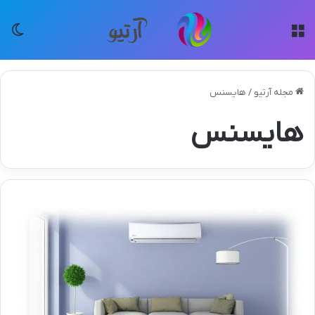
منو
تغی
مجله آرتیو
/
هایسنس
هایسنس