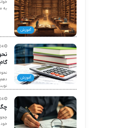
خواند
به م
آموزش
04
نحو
گام
نحوه
آموزش
دهم،
نوبت
04
چگو
چجور
خود 