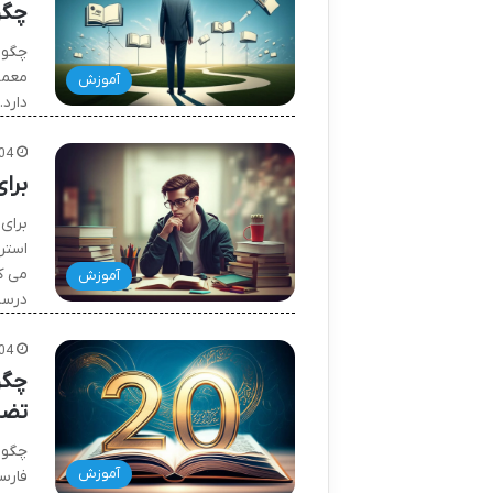
چگو
چگون
معمو
آموزش
دارد.
04
برای
برای
استر
می ک
آموزش
درس
04
تضم
آموزش
فارس