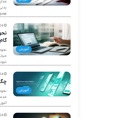
مدار
همچن
04
گام
آموزش
حیات
شود. 
04
چگو
آموزش
خدما
آموزش
04