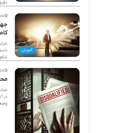
دقیق
04
جهش
کام
شرای
دانش
آموزش
شکوف
04
محر
شرای
در آ
وضعی