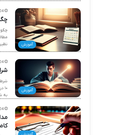
04
چگو
چگون
مطالع
نظیر
آموزش
04
شرا
شرط 
آموزش
به شرطی 
04
مدا
کام
آموزش