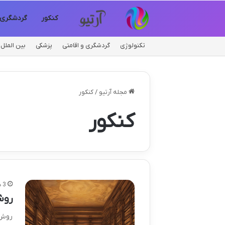
کنکور
گردشگری
تکنولوژی
گردشگری و اقامتی
پزشکی
بین الملل
مجله آرتیو
/
کنکور
کنکور
3 هفته پیش
روش م
روش 