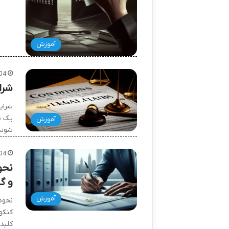
آموزش
04
شرا
شرای
یک ی
آموزش
شوند
04
و گا
آموزش
نحوه
کنکو
کلید 