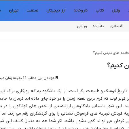
وکیل
کتاب
داروخانه
ارز دیجیتال
صنعت
تهران
س
اقتصادی
خانواده
ورزشی
 جاذبه های دیدن کنیم؟
ن کنیم؟
خواندن این مطلب 11 دقیقه زمان میبرد
ز تاریخ فرهنگ و طبیعت بکر است. از ارگ باشکوه بم که روزگاری بزرگ تری
کویر لوت که گرم ترین نقطه زمین را در خود جای داده اند کرمان با جاذب
د. این شهر باستانی یادگارهای ارزشمندی از تمدن های گوناگون را در د
ه فردش تجربه های فراموش نشدنی را برای گردشگران رقم می زند. اما ب
ی کرمان می تواند کمی دشوار باشد. اگر شما هم به دنبال کشف این شه
کرمان از چه جاذبه هایی دیدن کنید با ما همراه باشید. در این راهنم