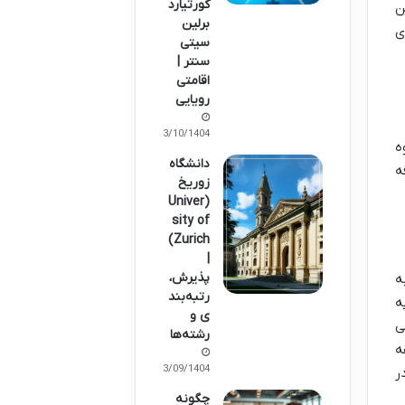
کورتیارد
ن
برلین
ی
سیتی
سنتر |
اقامتی
رویایی
03/10/1404
ه
دانشگاه
ه
زوریخ
(Univer
sity of
Zurich)
|
پذیرش،
ه
رتبه‌بند
ه
ی و
ی
رشته‌ها
ه
23/09/1404
ر
چگونه