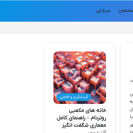
اختمان
سرخ کن
ن
گردشگری و اقامتی
ه
ل
خانه های مکعبی
ا
روتردام – راهنمای کامل
ر
معماری شگفت انگیز
ا
1 روز پیش