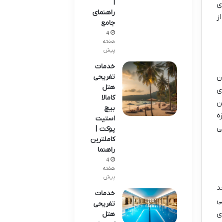
|
ای
راهنمای
ز
جامع
4
هفته
پیش
خدمات
ن
تفریحی
هتل
ی
کامالا
ن
بیچ
ه
استیت
ی
پوکت |
کاملترین
راهنما
4
هفته
پیش
د
خدمات
ی
تفریحی
ی
هتل