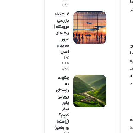
ا
پیش
ر
۷ اشتباه
بازرسی
فرودگاه |
راهنمای
عبور
ن
سریع و
آسان
ا
3
ه
هفته
.
پیش
ه
چگونه
ت
به
روستای
رویایی
پلور
سفر
کنیم؟
ه
(راهنما
ه
ی جامع)