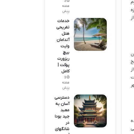
3
م
هفته
ه
پیش
ز
خدمات
تفریحی
هتل
آندامان
وایت
بیچ
ن
ریزورت
خ
پوکت |
ز
کامل
ت
3
هفته
ر
پیش
دسترسی
آسان به
معبد
جید بودا
ه
در
ی
شانگهای