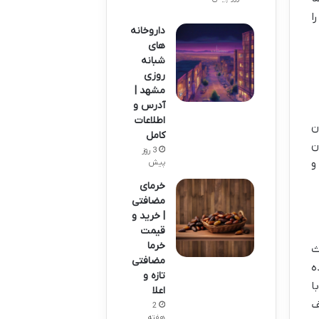
ا
داروخانه
های
شبانه
روزی
مشهد |
آدرس و
اطلاعات
ن
کامل
ن
3 روز
و
پیش
خرمای
مضافتی
| خرید و
قیمت
خرما
ث
مضافتی
رده
تازه و
ا
اعلا
ف
2
هفته