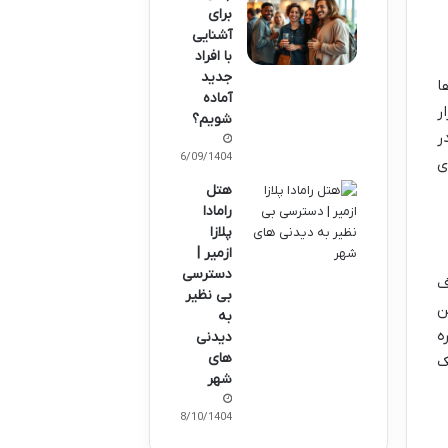
برای
آشنایی
با افراد
جدید
ا
آماده
ر
شویم؟
ر
16/09/1404
ی
هتل
رامادا
پلازا
ازمیر |
دسترسی
ف
بی نظیر
پایین
به
ه
دیدنی
های
ک
شهر
08/10/1404