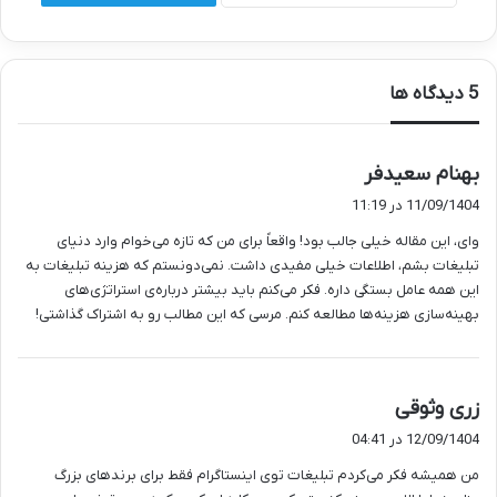
‫5 دیدگاه ها
گ
بهنام سعیدفر
ف
11/09/1404 در 11:19
ت
وای، این مقاله خیلی جالب بود! واقعاً برای من که تازه می‌خوام وارد دنیای
:
تبلیغات بشم، اطلاعات خیلی مفیدی داشت. نمی‌دونستم که هزینه تبلیغات به
این همه عامل بستگی داره. فکر می‌کنم باید بیشتر درباره‌ی استراتژی‌های
بهینه‌سازی هزینه‌ها مطالعه کنم. مرسی که این مطالب رو به اشتراک گذاشتی!
گ
زری وثوقی
ف
12/09/1404 در 04:41
ت
من همیشه فکر می‌کردم تبلیغات توی اینستاگرام فقط برای برندهای بزرگ
: