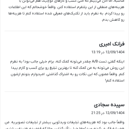
مناسبه، اما الان می‌بینم که حتی کسب و کارهای کوچیک هم می‌تونن با
هزینه‌های منطقی از این پلتفرم استفاده کنن. واقعاً خوشحالم که این اطلاعات
رو پیدا کردم. به نظرم باید از تکنیک‌های معرفی شده استفاده کنم تا هزینه‌ها
رو کاهش بدم.
گ
فرانک امیری
ف
12/09/1404 در 13:19
ت
اینکه گفتی تست A/B چقدر می‌تونه کمک کنه، برام خیلی جالب بود! به نظرم
:
این روش می‌تونه به من کمک کنه تا بهترین تبلیغ رو برای کسب و کارم پیدا
کنم. واقعاً ممنون که این نکات رو به اشتراک گذاشتی. امیدوارم بتونم ازشون
استفاده کنم!
گ
سپیده سجادی
ف
12/09/1404 در 21:25
ت
واقعاً جالب بود که هزینه‌های تبلیغات ویدئویی بیشتر از تبلیغات تصویریه. من
:
همیشه فکر می‌کردم ویدئوها خیلی تأثیرگذارن. حالا که فهمیدم هزینه بیشتری