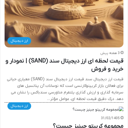
ارز دیجیتال
3 هفته پیش
قیمت لحظه ای ارز دیجیتال سند (SAND) | نمودار و
خرید و فروش
قیمت ارز دیجیتال سند قیمت ارز دیجیتال سند (SAND) معیاری حیاتی
برای فعالان بازار کریپتوکارنسی است که نوسانات آن پتانسیل های
سرمایه گذاری و ارزش گذاری پلتفرم متاورسی سندباکس را نشان می
دهد. درک دقیق قیمت لحظه ای، عوامل مؤثر…
ارز دیجیتال
31/02/1405
مجموعه کریپتو جینیز چیست؟