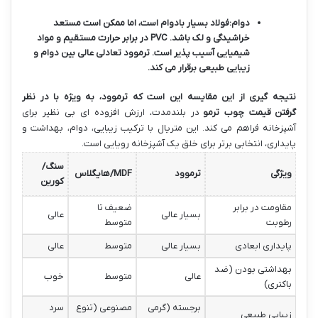
دوام:
فولاد بسیار بادوام است، اما ممکن است مستعد
خراشیدگی و لک باشد. PVC در برابر حرارت مستقیم و مواد
شیمیایی آسیب پذیر است. ترموود تعادلی عالی بین دوام و
زیبایی طبیعی برقرار می کند.
نتیجه گیری از این مقایسه این است که ترموود، به ویژه با در نظر
گرفتن
قیمت چوب ترمو
در بلندمدت، ارزش افزوده ای بی نظیر برای
آشپزخانه فراهم می کند. این متریال با ترکیب زیبایی، دوام، بهداشت و
پایداری، انتخابی برتر برای خلق یک آشپزخانه رویایی است.
سنگ/
ویژگی
ترموود
MDF/هایگلاس
کورین
مقاومت در برابر
ضعیف تا
بسیار عالی
عالی
رطوبت
متوسط
پایداری ابعادی
بسیار عالی
متوسط
عالی
بهداشتی بودن (ضد
عالی
متوسط
خوب
باکتری)
برجسته (گرمی
مصنوعی (تنوع
سرد
زیبایی طبیعی