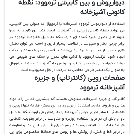
دیوارپوش و بین کابینتی ترموود: نقطه
کانونی آشپزخانه
استفاده از دیوارپوش ترموود آشپزخانه یا ترمووال به عنوان بین کابینتی،
می تواند نقطه کانونی زیبایی در آشپزخانه ایجاد کند. این کاربرد نه تنها
جلوه های بصری خیره کننده ای دارد، بلکه به دلیل مقاومت ترموود در
برابر چربی، بخار و سهولت در نظافت، بسیار کاربردی است. می توان بخش
های خاصی از دیوار را با ترموود پوشاند تا فضایی تعریف شده و جذاب
ایجاد شود. ترکیب ترموود با کاشی های مدرن یا سنگ های طبیعی، می
تواند دکوراسیونی منحصر به فرد و لوکس به آشپزخانه ببخشد. ترمووال
به عنوان یک عنصر طراحی معاصر، به سرعت در حال محبوبیت است.
صفحات رویی (کانترتاپ) و جزیره
آشپزخانه ترموود
کانترتاپ و جزیره آشپزخانه، سطوحی هستند که بیشترین تماس را با مواد
غذایی و ظروف دارند. استفاده از ترموود در این بخش ها، نه تنها زیبایی و
هماهنگی با سایر اجزای چوبی آشپزخانه را به ارمغان می آورد، بلکه به دلیل
دوام بالای آن در برابر استفاده روزمره و مقاومت در برابر رطوبت، انتخابی
هوشمندانه است. البته، توصیه می شود برای افزایش طول عمر و مقاومت
در برابر خط و خش، از روکش ها و روغن های محافظ مخصوص برای این