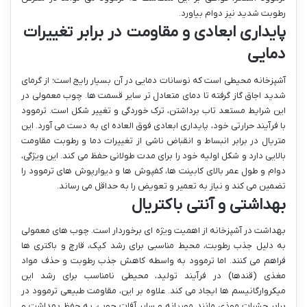
رطوبت شدید نیز دوام بیاورد.
پایداری ابعادی و مقاومت در برابر تغییرات
دمایی
آشپزخانه محیطی است که نوسانات دمایی در آن بسیار رایج است؛ از گرمای
شدید اجاق گاز گرفته تا دمای متعادل تر سایر قسمت ها. چوب معمولی در
این شرایط مستعد تاب برداشتن، ترک خوردگی و تغییر شکل است. ترموود
با فرآیند حرارتی خود، پایداری ابعادی فوق العاده ای به دست می آورد. این
متریال در برابر انبساط و انقباض ناشی از تغییرات دما و رطوبت مقاومت
بالایی دارد و شکل اولیه خود را برای مدت طولانی حفظ می کند. این ویژگی،
دوام و طول عمر بالای کابینت ها، کفپوش ها و دیوارپوش های ترموود را
تضمین می کند و نیاز به تعمیر و تعویض را به حداقل می رساند.
بهداشتی و آنتی باکتریال
بهداشت در آشپزخانه از اهمیت ویژه ای برخوردار است. چوب های معمولی
به دلیل جذب رطوبت، محیط مناسبی برای رشد کپک، قارچ و باکتری ها
فراهم می کنند. اما ترموود به واسطه کاهش جذب رطوبت و حذف مواد
مغذی (قندها) در فرآیند تولید، محیطی نامناسب برای رشد این
میکروارگانیسم ها ایجاد می کند. علاوه بر این، مقاومت طبیعی ترموود در
برابر حشرات موذی مانند موریانه و سایر آفات چوب، به حفظ بهداشت و