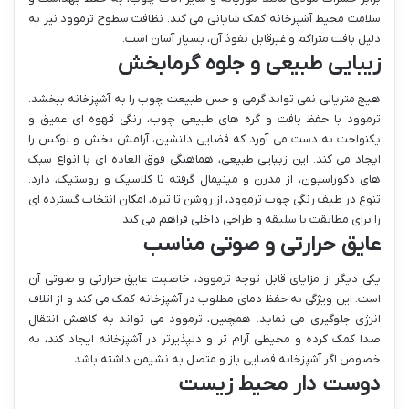
سلامت محیط آشپزخانه کمک شایانی می کند. نظافت سطوح ترموود نیز به
دلیل بافت متراکم و غیرقابل نفوذ آن، بسیار آسان است.
زیبایی طبیعی و جلوه گرمابخش
هیچ متریالی نمی تواند گرمی و حس طبیعت چوب را به آشپزخانه ببخشد.
ترموود با حفظ بافت و گره های طبیعی چوب، رنگی قهوه ای عمیق و
یکنواخت به دست می آورد که فضایی دلنشین، آرامش بخش و لوکس را
ایجاد می کند. این زیبایی طبیعی، هماهنگی فوق العاده ای با انواع سبک
های دکوراسیون، از مدرن و مینیمال گرفته تا کلاسیک و روستیک، دارد.
تنوع در طیف رنگی چوب ترموود، از روشن تا تیره، امکان انتخاب گسترده ای
را برای مطابقت با سلیقه و طراحی داخلی فراهم می کند.
عایق حرارتی و صوتی مناسب
یکی دیگر از مزایای قابل توجه ترموود، خاصیت عایق حرارتی و صوتی آن
است. این ویژگی به حفظ دمای مطلوب در آشپزخانه کمک می کند و از اتلاف
انرژی جلوگیری می نماید. همچنین، ترموود می تواند به کاهش انتقال
صدا کمک کرده و محیطی آرام تر و دلپذیرتر در آشپزخانه ایجاد کند، به
خصوص اگر آشپزخانه فضایی باز و متصل به نشیمن داشته باشد.
دوست دار محیط زیست