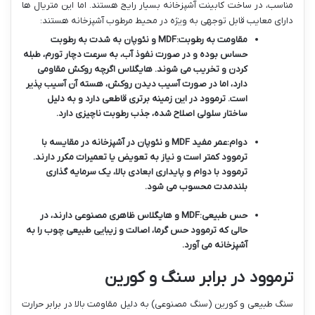
مناسب، در ساخت کابینت آشپزخانه بسیار رایج هستند. اما این متریال ها
دارای معایب قابل توجهی به ویژه در محیط مرطوب آشپزخانه هستند:
مقاومت به رطوبت:
MDF و نئوپان به شدت به رطوبت
حساس بوده و در صورت نفوذ آب، به سرعت دچار تورم، طبله
کردن و تخریب می شوند. هایگلاس اگرچه روکش مقاومی
دارد، اما در صورت آسیب دیدن روکش، هسته آن آسیب پذیر
است. ترموود در این زمینه برتری قاطعی دارد و به دلیل
ساختار سلولی اصلاح شده، جذب رطوبت ناچیزی دارد.
دوام:
عمر مفید MDF و نئوپان در آشپزخانه در مقایسه با
ترموود کمتر است و نیاز به تعویض یا تعمیرات مکرر دارند.
ترموود با دوام و پایداری ابعادی بالا، یک سرمایه گذاری
بلندمدت محسوب می شود.
حس طبیعی:
MDF و هایگلاس ظاهری مصنوعی دارند، در
حالی که ترموود حس گرما، اصالت و زیبایی طبیعی چوب را به
آشپزخانه می آورد.
ترموود در برابر سنگ و کورین
سنگ طبیعی و کورین (سنگ مصنوعی) به دلیل مقاومت بالا در برابر حرارت