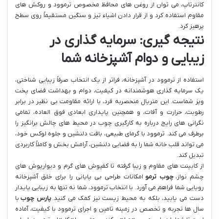
کانترتاپ، می توان از روغن های محافظ مخصوص ترموود و روکش های
مقاوم استفاده کرد و از قرار دادن اشیاء تیز و سنگین مستقیماً روی سطح
پرهیز کرد.
نتیجه گیری: سرمایه گذاری در
زیبایی و دوام آشپزخانه شما
استفاده از ترموود در آشپزخانه، فراتر از یک انتخاب صرفاً زیبایی شناختی،
یک سرمایه گذاری هوشمندانه در کیفیت، دوام و بهداشت فضای پخت
وپز شماست. این متریال منحصربه فرد، با ارائه مقاومت بی نظیر در برابر
رطوبت، حرارت و آفات، و همچنین پایداری ابعادی فوق العاده، تمامی
نگرانی های رایج درباره به کارگیری چوب در محیط های چالش برانگیز را
برطرف می کند. ترموود با گرمای طبیعی، بافت دلنشین و جلوه لوکس خود،
می تواند قلب خانه شما را به فضایی دلنشین، آرامش بخش و کاملاً کاربردی
تبدیل کند.
از کابینت های مقاوم و زیبا گرفته تا کفپوش های گرم و دیوارپوش های
چشم نواز،
چوب ترمو
امکانات طراحی بی پایانی را برای خلق آشپزخانه
رویایی شما فراهم می آورد. با انتخاب ترموود، شما نه تنها به زیبایی پایدار
دست می یابید، بلکه به محیط زیست نیز کمک می کنید.
پارس چوب
با
سال ها تجربه و تخصص در زمینه تامین و اجرای ترموود با کیفیت، آماده