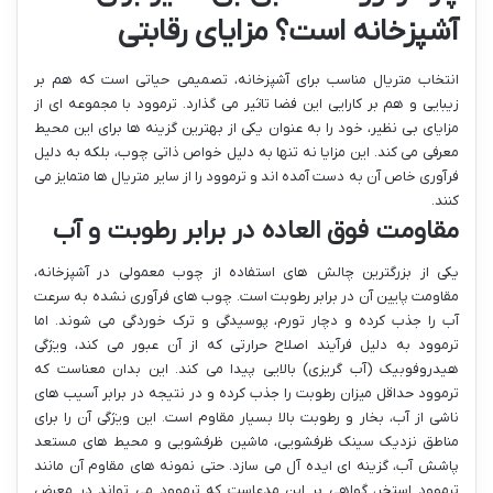
آشپزخانه است؟ مزایای رقابتی
انتخاب متریال مناسب برای آشپزخانه، تصمیمی حیاتی است که هم بر
زیبایی و هم بر کارایی این فضا تاثیر می گذارد. ترموود با مجموعه ای از
مزایای بی نظیر، خود را به عنوان یکی از بهترین گزینه ها برای این محیط
معرفی می کند. این مزایا نه تنها به دلیل خواص ذاتی چوب، بلکه به دلیل
فرآوری خاص آن به دست آمده اند و ترموود را از سایر متریال ها متمایز می
کنند.
مقاومت فوق العاده در برابر رطوبت و آب
یکی از بزرگترین چالش های استفاده از چوب معمولی در آشپزخانه،
مقاومت پایین آن در برابر رطوبت است. چوب های فرآوری نشده به سرعت
آب را جذب کرده و دچار تورم، پوسیدگی و ترک خوردگی می شوند. اما
ترموود به دلیل فرآیند اصلاح حرارتی که از آن عبور می کند، ویژگی
هیدروفوبیک (آب گریزی) بالایی پیدا می کند. این بدان معناست که
ترموود حداقل میزان رطوبت را جذب کرده و در نتیجه در برابر آسیب های
ناشی از آب، بخار و رطوبت بالا بسیار مقاوم است. این ویژگی آن را برای
مناطق نزدیک سینک ظرفشویی، ماشین ظرفشویی و محیط های مستعد
پاشش آب، گزینه ای ایده آل می سازد. حتی نمونه های مقاوم آن مانند
ترموود استخر، گواهی بر این مدعاست که ترموود می تواند در معرض