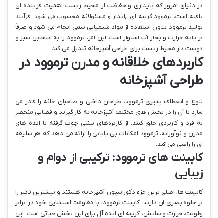
در دنیای امروز که پایداری و حفاظت از محیط زیست اهمیت فزاینده ای
یافته است، ترموود گزینه ای پایدار و مسئولانه محسوب می شود. فرآیند
تولید ترموود بدون استفاده از مواد شیمیایی سمی انجام می شود و صرفاً
بر پایه حرارت و بخار آب استوار است. این امر، ترموود را به انتخابی سبز و
دوست دار محیط زیست برای طراحی آشپزخانه تبدیل می کند.
کاربردهای خلاقانه و مدرن ترموود در
طراحی آشپزخانه
تنوع و انعطاف پذیری ترموود، طراحان داخلی و صاحبان خانه را قادر می
سازد تا آن را در بخش های مختلف آشپزخانه به کار گیرند و فضایی منحصر
به فرد و کاربردی خلق کنند. از کاربردهای سنتی چوب گرفته تا ایده های
مدرن و نوآورانه، ترموود امکانات بی پایانی را ارائه می دهد که هر سلیقه
ای را راضی می کند.
کابینت های ترموود: ترکیبی از دوام و
زیبایی
کابینت ها، اصلی ترین جزء دکوراسیون آشپزخانه هستند و بیشترین تاثیر را
بر جلوه بصری آن دارند. کابینت ترموود، با مقاومت استثنایی خود در برابر
رطوبت، حرارت و سایش، گزینه ای ایده آل برای این بخش حیاتی است. این