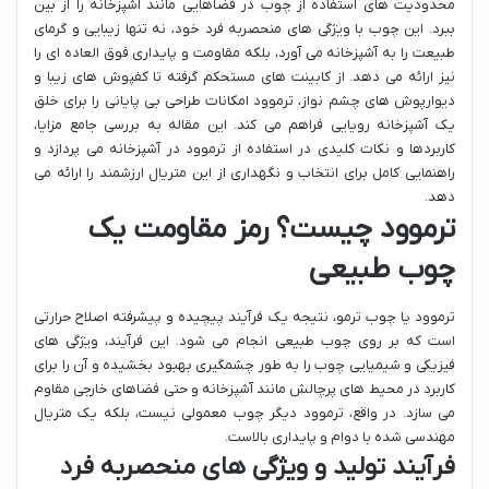
محدودیت های استفاده از چوب در فضاهایی مانند آشپزخانه را از بین
ببرد. این چوب با ویژگی های منحصربه فرد خود، نه تنها زیبایی و گرمای
طبیعت را به آشپزخانه می آورد، بلکه مقاومت و پایداری فوق العاده ای را
نیز ارائه می دهد. از کابینت های مستحکم گرفته تا کفپوش های زیبا و
دیوارپوش های چشم نواز، ترموود امکانات طراحی بی پایانی را برای خلق
یک آشپزخانه رویایی فراهم می کند. این مقاله به بررسی جامع مزایا،
کاربردها و نکات کلیدی در استفاده از ترموود در آشپزخانه می پردازد و
راهنمایی کامل برای انتخاب و نگهداری از این متریال ارزشمند را ارائه می
دهد.
ترموود چیست؟ رمز مقاومت یک
چوب طبیعی
ترموود یا چوب ترمو، نتیجه یک فرآیند پیچیده و پیشرفته اصلاح حرارتی
است که بر روی چوب طبیعی انجام می شود. این فرآیند، ویژگی های
فیزیکی و شیمیایی چوب را به طور چشمگیری بهبود بخشیده و آن را برای
کاربرد در محیط های پرچالش مانند آشپزخانه و حتی فضاهای خارجی مقاوم
می سازد. در واقع، ترموود دیگر چوب معمولی نیست، بلکه یک متریال
مهندسی شده با دوام و پایداری بالاست.
فرآیند تولید و ویژگی های منحصربه فرد