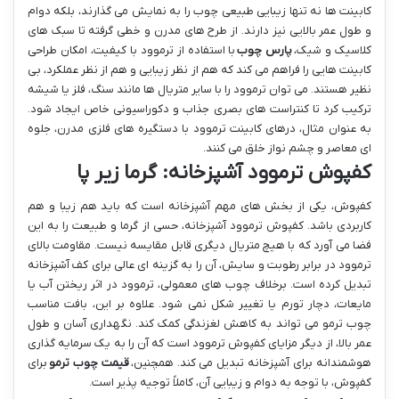
کابینت ها نه تنها زیبایی طبیعی چوب را به نمایش می گذارند، بلکه دوام
و طول عمر بالایی نیز دارند. از طرح های مدرن و خطی گرفته تا سبک های
کلاسیک و شیک،
پارس چوب
با استفاده از ترموود با کیفیت، امکان طراحی
کابینت هایی را فراهم می کند که هم از نظر زیبایی و هم از نظر عملکرد، بی
نظیر هستند. می توان ترموود را با سایر متریال ها مانند سنگ، فلز یا شیشه
ترکیب کرد تا کنتراست های بصری جذاب و دکوراسیونی خاص ایجاد شود.
به عنوان مثال، درهای کابینت ترموود با دستگیره های فلزی مدرن، جلوه
ای معاصر و چشم نواز خلق می کنند.
کفپوش ترموود آشپزخانه: گرما زیر پا
کفپوش، یکی از بخش های مهم آشپزخانه است که باید هم زیبا و هم
کاربردی باشد. کفپوش ترموود آشپزخانه، حسی از گرما و طبیعت را به این
فضا می آورد که با هیچ متریال دیگری قابل مقایسه نیست. مقاومت بالای
ترموود در برابر رطوبت و سایش، آن را به گزینه ای عالی برای کف آشپزخانه
تبدیل کرده است. برخلاف چوب های معمولی، ترموود در اثر ریختن آب یا
مایعات، دچار تورم یا تغییر شکل نمی شود. علاوه بر این، بافت مناسب
چوب ترمو می تواند به کاهش لغزندگی کمک کند. نگهداری آسان و طول
عمر بالا، از دیگر مزایای کفپوش ترموود است که آن را به یک سرمایه گذاری
هوشمندانه برای آشپزخانه تبدیل می کند. همچنین،
قیمت چوب ترمو
برای
کفپوش، با توجه به دوام و زیبایی آن، کاملاً توجیه پذیر است.