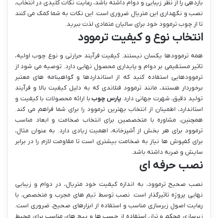
بازدهی را از نظر زیبایی و دوام داشته باشد، رعایت نکات کلیدی در انتخاب،
نصب و نگهداری این متریال ضروری است. این نکات به شما کمک می کنند
تا از چوب ترموود خود برای سالیان متمادی لذت ببرید.
انتخاب نوع و کیفیت ترموود
همه ترموودها یکسان نیستند. کیفیت فرآیند حرارتی و نوع چوب اولیه،
تاثیر مستقیمی بر دوام و پایداری محصول نهایی دارد. توصیه می شود از
ترموودهایی استفاده کنید که از استانداردها و گواهینامه های معتبر
برخوردار هستند، مانند ترموود فنلاندی که به دلیل کیفیت بالا و فرآیند
تولید دقیق، شهرت جهانی دارد.
پارس چوب
با ارائه محصولات با کیفیت و
استاندارد، اطمینان از انتخاب بهترین ترموود را برای شما فراهم می کند.
همچنین، مشاوره با متخصصین برای انتخاب ضخامت و ابعاد مناسب
ترموود برای هر بخش از آشپزخانه، اهمیت زیادی دارد. به عنوان مثال،
برای کفپوش ها نیاز به ضخامت بیشتری است تا مقاومت لازم را در برابر
سایش و ضربه داشته باشد.
نصب حرفه ای
نصب صحیح ترموود، به اندازه کیفیت خود متریال، در دوام و زیبایی
نهایی پروژه تاثیرگذار است. نصب توسط تیم های مجرب و متخصص، با
رعایت اصول زیرسازی مناسب و استفاده از ابزارهای صحیح، ضروری است.
زیرسازی محکم و تراز، استفاده از چسب ها و پیچ های مناسب برای محیط