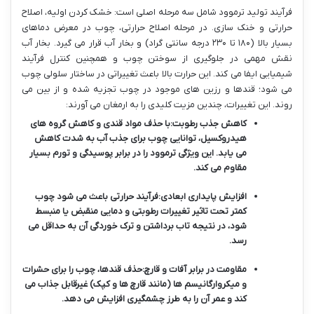
فرآیند تولید ترموود شامل سه مرحله اصلی است: خشک کردن اولیه، اصلاح
حرارتی و خنک سازی. در مرحله اصلاح حرارتی، چوب در معرض دماهای
بسیار بالا (۱۸۰ تا ۲۳۰ درجه سانتی گراد) و بخار آب قرار می گیرد. بخار آب
نقش مهمی در جلوگیری از سوختن چوب و همچنین کنترل فرآیند
شیمیایی ایفا می کند. این حرارت بالا باعث تغییراتی در ساختار سلولی چوب
می شود؛ قندها و رزین های موجود در چوب تجزیه شده و از بین می
روند. این تغییرات، چندین مزیت کلیدی را به ارمغان می آورند:
کاهش جذب رطوبت:
با حذف مواد قندی و کاهش گروه های
هیدروکسیل، توانایی چوب برای جذب آب به شدت کاهش
می یابد. این ویژگی ترموود را در برابر پوسیدگی و تورم بسیار
مقاوم می کند.
افزایش پایداری ابعادی:
فرآیند حرارتی باعث می شود چوب
کمتر تحت تاثیر تغییرات رطوبتی و دمایی منقبض یا منبسط
شود، در نتیجه تاب برداشتن و ترک خوردگی آن به حداقل می
رسد.
مقاومت در برابر آفات و قارچ:
حذف قندها، چوب را برای حشرات
و میکروارگانیسم ها (مانند قارچ ها و کپک) غیرقابل جذاب می
کند و عمر آن را به طرز چشمگیری افزایش می دهد.