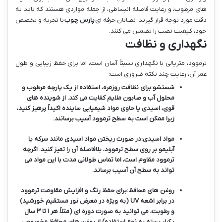
های مرطوب، و رعایت فاصله انبساطی، از جمله مواردی هستند که باید به
دقت مورد توجه قرار گیرند. نصابان حرفه ای
پارس چوب
با تجربه و تخصص
خود، کیفیت نصب را تضمین می کنند.
نگهداری و نظافت
ترموود، متریالی با نگهداری نسبتاً آسان است، اما برای حفظ زیبایی و طول
عمر آن، رعایت چند نکته ضروری است:
شستشو:
برای نظافت روزمره، استفاده از یک پارچه مرطوب و
محلول آب و صابون ملایم کفایت می کند. از شوینده های
قوی، اسیدی یا حاوی مواد شیمیایی ساینده اکیداً پرهیز کنید،
زیرا ممکن است به سطح ترموود آسیب برسانند.
مواد اسیدی:
در صورت ریختن مواد اسیدی مانند سرکه یا
آبلیمو بر روی سطح ترموود، بلافاصله آن را تمیز کنید. اگرچه
ترموود مقاوم است، اما تماس طولانی مدت با این مواد می
تواند به سطح آن آسیب برساند.
روغن های محافظ:
برای حفظ رنگ و افزایش مقاومت ترموود
در برابر اشعه UV (به ویژه در معرض نور مستقیم خورشید)
و رطوبت، می توانید به صورت دوره ای (مثلاً هر ۱ تا ۳ سال
یکبار بسته به نوع استفاده) از روغن های محافظ مخصوص