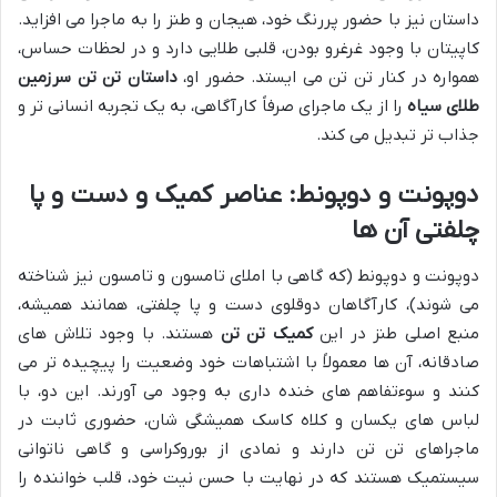
داستان نیز با حضور پررنگ خود، هیجان و طنز را به ماجرا می افزاید.
کاپیتان با وجود غرغرو بودن، قلبی طلایی دارد و در لحظات حساس،
همواره در کنار تن تن می ایستد. حضور او،
داستان تن تن سرزمین
طلای سیاه
را از یک ماجرای صرفاً کارآگاهی، به یک تجربه انسانی تر و
جذاب تر تبدیل می کند.
دوپونت و دوپونط: عناصر کمیک و دست و پا
چلفتی آن ها
دوپونت و دوپونط (که گاهی با املای تامسون و تامسون نیز شناخته
می شوند)، کارآگاهان دوقلوی دست و پا چلفتی، همانند همیشه،
منبع اصلی طنز در این
کمیک تن تن
هستند. با وجود تلاش های
صادقانه، آن ها معمولاً با اشتباهات خود وضعیت را پیچیده تر می
کنند و سوءتفاهم های خنده داری به وجود می آورند. این دو، با
لباس های یکسان و کلاه کاسک همیشگی شان، حضوری ثابت در
ماجراهای تن تن دارند و نمادی از بوروکراسی و گاهی ناتوانی
سیستمیک هستند که در نهایت با حسن نیت خود، قلب خواننده را