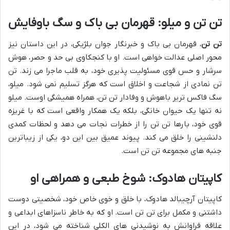
تن تن و میلو: قهرمان بی باک و سگ باوفایش
تن تن
، قهرمان بی باک و خبرنگار جوان بلژیکی، در این داستان نیز
محور اصلی عدالت خواهی است. او با کنجکاوی بی حد و حصر، هوش
سرشار و حس قوی مسئولیت پذیری خود، به قلب ماجرا می زند. تن
تن نمادی از شجاعت و اخلاق است که هرگز تسلیم نمی شود. میلو،
سگ فاکس تریر باهوش و وفادار تن تن، همراه همیشگی اوست. میلو
نه تنها یک حیوان خانگی، بلکه یک همکار واقعی است که با غریزه
قوی خود، بارها تن تن را از خطرات نجات می دهد و لحظات کمدی
دلنشینی را خلق می کند. پیوند عمیق بین این دو، یکی از زیباترین
جنبه های مجموعه تن تن است.
کاپیتان هادوک: شوخ طبعی و همراهی او
کاپیتان آرچیبالد هادوک، با خلق و خوی خاص خود، شخصیتی دوست
داشتنی و مکمل برای تن تن است. او که به خاطر ناسزاهای ابداعی و
علاقه فراوانش به نوشیدنی های الکلی شناخته می شود، در این