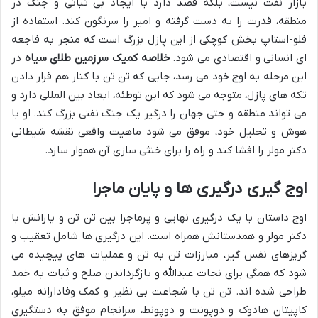
بازار نفت نیست، بلکه قصد دارد با ایجاد بی ثباتی و جنگ در
منطقه، قدرت را به دست گرفته و امیر را سرنگون کند. استفاده از
فلو-استاپ بخش کوچکی از این پازل بزرگ است که منجر به فاجعه
ای انسانی و اقتصادی می شود.
خلاصه کمیک سرزمین طلای سیاه
در
این مرحله به اوج خود می رسد، جایی که تن تن با کنار هم قرار دادن
تکه های پازل، متوجه می شود که این توطئه، ابعاد بین المللی دارد و
می تواند منطقه و حتی جهان را درگیر یک جنگ نفتی بزرگ کند. او با
هوش و تحلیل خود، موفق می شود ماهیت واقعی نقشه شیطانی
دکتر مولر را افشا کند و راه را برای خنثی سازی آن هموار سازد.
اوج گیری درگیری ها و پایان ماجرا
اوج داستان با یک درگیری نهایی و پرماجرا بین تن تن و یارانش با
دکتر مولر و همدستانش همراه است. این درگیری ها شامل تعقیب و
گریزهای نفس گیر، مبارزات تن به تن و عملیات های پیچیده می
شود که همگی برای نجات عبدالله و بازگرداندن صلح و ثبات به خمد
طراحی شده اند. تن تن با شجاعت بی نظیر و کمک وفادارانه میلو،
کاپیتان هادوک و دوپونت و دوپونط، سرانجام موفق به دستگیری