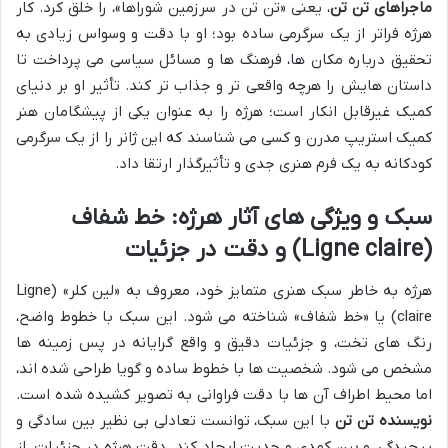
ماجراهای تن تن
، یعنی «تن تن در سرزمین شوراها»، را خلق کرد. کار
هرژه فراتر از یک سرگرمی ساده بود؛ او با دقت و وسواس زیادی به
تحقیق درباره مکان ها، فرهنگ ها و مسائل سیاسی می پرداخت تا
داستان هایش را هرچه واقعی تر و جذاب تر کند. تأثیر او بر دنیای
کمیک غیرقابل انکار است؛ هرژه را به عنوان یکی از پیشگامان هنر
کمیک استریپ مدرن و کسی می شناسند که این ژانر را از یک سرگرمی
کودکانه به یک فرم هنری جدی و تأثیرگذار ارتقا داد.
سبک و ویژگی های آثار هرژه: خط شفاف
(Ligne claire) و دقت در جزئیات
هرژه به خاطر سبک هنری متمایز خود، معروف به «لین کلر» (Ligne
claire) یا «خط شفاف» شناخته می شود. این سبک با خطوط واضح،
رنگ های تخت، و جزئیات دقیق و واقع گرایانه در پس زمینه ها
مشخص می شود. شخصیت ها با خطوط ساده و گویا طراحی شده اند،
اما محیط اطراف آن ها با دقت فراوانی به تصویر کشیده شده است.
نویسنده تن تن
با این سبک، توانست تعادلی بی نظیر بین سادگی و
پیچیدگی، و بین کمدی و جدیت ایجاد کند. دقت هرژه در جزئیات، از