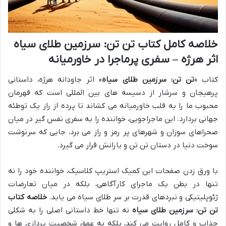
خلاصه کامل کتاب تن تن: سرزمین طلای سیاه
اثر هرژه – سفری پرماجرا در خاورمیانه
کتاب «
تن تن: سرزمین طلای سیاه
» اثر جاودانه هرژه، داستانی
پرهیجان و سرشار از دسیسه های بین المللی است که قهرمان
محبوب ما را به قلب خاورمیانه می کشاند تا پرده از راز یک توطئه
جهانی بردارد. این ماجراجویی، خواننده را به سفری نفس گیر در میان
صحراهای سوزان و شهرهای پر رمز و راز می برد، جایی که سرنوشت
سوخت دنیا در دستان تن تن و یارانش قرار می گیرد.
با ورق زدن صفحات این کمیک استریپ کلاسیک، خواننده خود را نه
تنها در بطن یک ماجرای کارآگاهی، بلکه در میان تعارضات
ژئوپلیتیکی و نبردهای قدرت بر سر طلای سیاه می یابد.
خلاصه کتاب
تن تن: سرزمین طلای سیاه
نه تنها خط داستانی اصلی را به شکلی
جذاب و کامل روایت می کند، بلکه به عمق شخصیت پردازی ها و