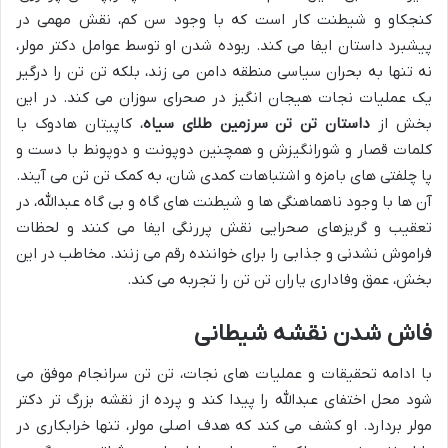
کنجکاو و شیطنت کار است که با وجود سن کم، نقش مهمی در
پیشبرد داستان ایفا می کند. ربوده شدن او توسط عوامل دکتر مولر،
نه تنها به بحران سیاسی منطقه دامن می زند، بلکه تن تن را درگیر
یک عملیات نجات هیجان انگیز در صحرای سوزان می کند. در این
بخش از
داستان تن تن سرزمین طلای سیاه
، کاپیتان هادوک با
کلمات قصار و شورانگیزش و همچنین دوپونت و دوپونط با دست و
پا چلفتی های بامزه و اشتباهات کمدی شان، به کمک تن تن می آیند.
آن ها با وجود ناهماهنگی ها و شیطنت های گاه و بی گاه عبدالله، در
تعقیب و گریزهای صحرایی نقش پررنگی ایفا می کنند و لحظات
فراموش نشدنی و جذابی را برای خواننده رقم می زنند. مخاطب در این
بخش، عمق وفاداری یاران تن تن را تجربه می کند.
فاش شدن نقشه شیطانی
با ادامه تحقیقات و عملیات های نجات، تن تن سرانجام موفق می
شود محل اختفای عبدالله را پیدا کند و پرده از نقشه بزرگ تر دکتر
مولر بردارد. او کشف می کند که هدف اصلی مولر، تنها خرابکاری در