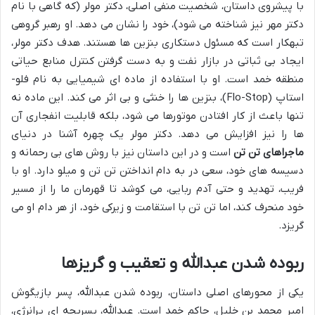
با پیشروی داستان، شخصیت منفی اصلی، دکتر مولر (که گاهی با نام
دکتر مهر نیز شناخته می شود)، خود را نشان می دهد. او رهبر گروهی
تبهکار است که مسئول دستکاری بنزین ها هستند. هدف دکتر مولر،
ایجاد بی ثباتی در بازار نفت و به دست گرفتن کنترل منابع حیاتی
منطقه خمد است. او با استفاده از ماده ای شیمیایی به نام فلو-
استاپ (Flo-Stop)، بنزین ها را خنثی و بی اثر می کند. این ماده نه
تنها باعث از کار افتادن موتورها می شود، بلکه قابلیت انفجاری آن
ها را نیز افزایش می دهد. دکتر مولر یک چهره آشنا در دنیای
ماجراهای تن تن
است و در این داستان نیز با روش های بی رحمانه و
دسیسه های خود، سعی در به دام انداختن تن تن و میلو دارد. او با
فریب، تهدید و حتی آدم ربایی، می کوشد تا قهرمان ما را از مسیر
خود منحرف کند، اما تن تن با استقامت و زیرکی خود، از هر دام او می
گریزد.
ربوده شدن عبدالله و تعقیب و گریزها
یکی از محورهای اصلی داستان، ربوده شدن عبدالله، پسر بازیگوش
امیر محمد بن خلیل، حاکم خمد است. عبدالله، پسربچه ای پرانرژی،