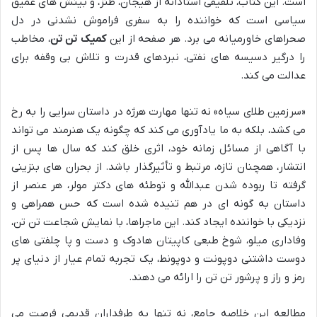
است. این کتاب، تلفیقی استادانه از هیجان، طنز، و بینش های عمیق
سیاسی است که خواننده را به سفری فراموش نشدنی در دل
صحراهای خاورمیانه می برد. هر صفحه از این
کمیک تن تن
، مخاطب
را درگیر دسیسه های نفتی، نبردهای قدرت و تلاش بی وقفه برای
عدالت می کند.
«سرزمین طلای سیاه» نه تنها مهارت هرژه در داستان سرایی را به رخ
می کشد، بلکه به ما یادآوری می کند که چگونه یک هنرمند می تواند
با آگاهی از مسائل زمانه خود، اثری خلق کند که سال ها پس از
انتشار، همچنان تازه، مرتبط و تأثیرگذار باشد. از بحران های بنزینی
گرفته تا ربوده شدن عبدالله و توطئه های دکتر مولر، هر عنصر از
داستان به گونه ای در هم تنیده شده است که حس همراهی و
نزدیکی با خواننده ایجاد کند. این ماجراها، با نمایش شجاعت تن تن،
وفاداری میلو، شوخ طبعی کاپیتان هادوک و دست و پا چلفتی های
دوست داشتنی دوپونت و دوپونط، یک تجربه تمام عیار از دنیای پر
رمز و راز و پرشور تن تن را ارائه می دهند.
مطالعه این خلاصه جامع، نه تنها به طرفداران قدیمی فرصت می