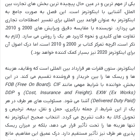
یکی از مهم ترین و در عین حال پیچیده ترین بخش های تجارت بین
الملل، آشنایی با اینکوترمز است. این فصل به صورت جامع به
اینکوترمز به عنوان قواعد بین المللی برای تفسیر اصطلاحات تجاری
می پردازد. نویسنده با مقایسه دقیق ویرایش های 2000 و 2010،
تفاوت های کلیدی و نحوه کاربرد هر یک را روشن می سازد. (لازم به
ذکر است، اگرچه تمرکز کتاب بر 2000 و 2010 است، اما درک اصول آن
برای اینکوترمز 2020 نیز بسیار کمک کننده خواهد بود.)
اینکوترمز، ستون فقرات هر قرارداد بین المللی است که وظایف، هزینه
ها و ریسک ها را بین خریدار و فروشنده تقسیم می کند. در این
بخش، خواننده با شرایط مهمی مانند
CIF
،
FOB (Free On Board)
EXW (Ex Works)
،
(Cost, Insurance and Freight)
و
DDP
(Delivered Duty Paid)
آشنا می شود. مسئولیت های هر طرف در هر
یک از این شرایط، از جمله بارگیری، حمل و نقل، بیمه، ترخیص و
تحویل کالا، به دقت تشریح می گردد. انتخاب صحیح اینکوترمز نه
تنها هزینه ها را تحت تأثیر قرار می دهد، بلکه بر میزان ریسک
پذیری هر طرف نیز تأثیر مستقیم دارد. درک عمیق این مفاهیم، مانع