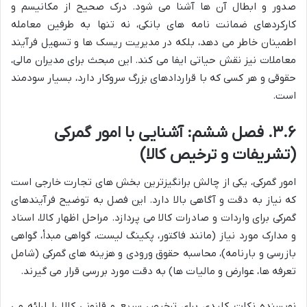
صدور و ابطال آن ها آشنا می شود. درک صحیح از مکانیسم و
کارکردهای ضمانت نامه های بانکی، نه تنها به طرفین معامله
اطمینان خاطر می دهد، بلکه در مدیریت ریسک ها و تسهیل فرآیند
معاملات نیز نقش حیاتی ایفا می کند. این مبحث برای مدیران مالی،
حقوقی و هر کسی که با قراردادهای بزرگ سروکار دارد، بسیار سودمند
است.
۳.۶. فصل ششم: آشنایی با امور گمرکی
(تشریفات و ترخیص کالا)
امور گمرکی، یکی از چالش برانگیزترین بخش های تجارت خارجی است
که نیاز به دقت و آگاهی بالا دارد. این فصل به توضیح فرآیندهای
گمرکی برای واردات و صادرات کالا می پردازد. مراحل اظهار کالا، اسناد
و مدارک مورد نیاز (مانند فاکتور، پکینگ لیست، گواهی مبدأ، گواهی
بازرسی و بارنامه)، محاسبه حقوق ورودی و هزینه های گمرکی (شامل
تعرفه ها، عوارض و مالیات ها) به دقت مورد بررسی قرار می گیرند.
نویسنده نکات کلیدی برای ترخیص سریع و قانونی کالا را ارائه می