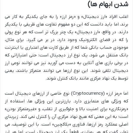
شدن ابهام ها)
اغلب افراد «ارز دیجیتال» و «رمز ارز» را به جای یکدیگر به کار می
برند، اما باید دانست که این دو مفهوم تفاوت های ظریفی با یکدیگر
دارند. در واقع، «ارز دیجیتال» یک چتر بزرگ تر است که هر نوع پولی
را که در فضای الکترونیک وجود دارد، در بر می گیرد. برای مثال،
موجودی حساب بانکی شما که از طریق کارت های اعتباری یا اینترنت
بانک منتقل می شود، یک نوع ارز دیجیتال است؛ حتی امتیازاتی که
در برخی بازی های آنلاین به دست می آورید نیز می توانند نوعی ارز
دیجیتال تلقی شوند. این نوع ارزها می توانند متمرکز باشند، یعنی
توسط یک نهاد مرکزی مانند بانک کنترل شوند.
اما «رمز ارز» (Cryptocurrency) نوع خاصی از ارزهای دیجیتال است
که ویژگی های متمایزی دارد. بارزترین این ویژگی ها، استفاده از
«رمزنگاری» برای امنیت بالا و جلوگیری از تقلب، و «غیرمتمرکز بودن»
است؛ به این معنی که هیچ نهاد مرکزی آن را کنترل نمی کند. زیربنای
اصلی عملکرد رمز ارزها، فناوری «بلاکچین» است. با این توصیف، می
توان گفت که هر رمزارزی قطعاً یک ارز دیجیتال است، اما هر ارز