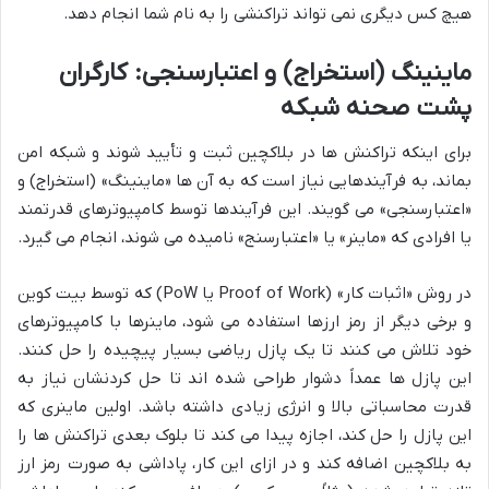
هیچ کس دیگری نمی تواند تراکنشی را به نام شما انجام دهد.
ماینینگ (استخراج) و اعتبارسنجی: کارگران
پشت صحنه شبکه
برای اینکه تراکنش ها در بلاکچین ثبت و تأیید شوند و شبکه امن
بماند، به فرآیندهایی نیاز است که به آن ها «ماینینگ» (استخراج) و
«اعتبارسنجی» می گویند. این فرآیندها توسط کامپیوترهای قدرتمند
یا افرادی که «ماینر» یا «اعتبارسنج» نامیده می شوند، انجام می گیرد.
در روش «اثبات کار» (Proof of Work یا PoW) که توسط بیت کوین
و برخی دیگر از رمز ارزها استفاده می شود، ماینرها با کامپیوترهای
خود تلاش می کنند تا یک پازل ریاضی بسیار پیچیده را حل کنند.
این پازل ها عمداً دشوار طراحی شده اند تا حل کردنشان نیاز به
قدرت محاسباتی بالا و انرژی زیادی داشته باشد. اولین ماینری که
این پازل را حل کند، اجازه پیدا می کند تا بلوک بعدی تراکنش ها را
به بلاکچین اضافه کند و در ازای این کار، پاداشی به صورت رمز ارز