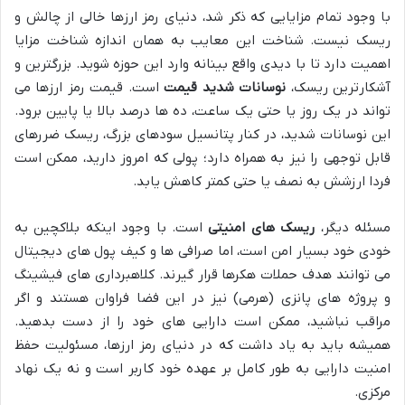
با وجود تمام مزایایی که ذکر شد، دنیای رمز ارزها خالی از چالش و
ریسک نیست. شناخت این معایب به همان اندازه شناخت مزایا
اهمیت دارد تا با دیدی واقع بینانه وارد این حوزه شوید. بزرگترین و
آشکارترین ریسک،
نوسانات شدید قیمت
است. قیمت رمز ارزها می
تواند در یک روز یا حتی یک ساعت، ده ها درصد بالا یا پایین برود.
این نوسانات شدید، در کنار پتانسیل سودهای بزرگ، ریسک ضررهای
قابل توجهی را نیز به همراه دارد؛ پولی که امروز دارید، ممکن است
فردا ارزشش به نصف یا حتی کمتر کاهش یابد.
مسئله دیگر،
ریسک های امنیتی
است. با وجود اینکه بلاکچین به
خودی خود بسیار امن است، اما صرافی ها و کیف پول های دیجیتال
می توانند هدف حملات هکرها قرار گیرند. کلاهبرداری های فیشینگ
و پروژه های پانزی (هرمی) نیز در این فضا فراوان هستند و اگر
مراقب نباشید، ممکن است دارایی های خود را از دست بدهید.
همیشه باید به یاد داشت که در دنیای رمز ارزها، مسئولیت حفظ
امنیت دارایی به طور کامل بر عهده خود کاربر است و نه یک نهاد
مرکزی.