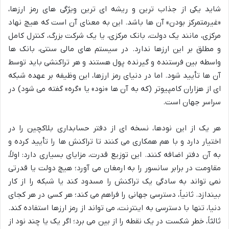
شاید یکی از جذاب ترین و ریشه ای ترین ویژگی های رمز ارزها،
«غیرمتمرکز بودن» آن ها باشد. این به معنای آن است که هیچ نهاد
مرکزی، مانند یک دولت، بانک مرکزی، یا یک شرکت بزرگ، کنترل کامل
و مطلق بر این ارزها ندارد. در سیستم های مالی سنتی، بانک ها
واسطه بین فرستنده و گیرنده پول هستند و هر تراکنشی باید توسط
آن ها تأیید شود. اما در دنیای رمز ارزها، این وظیفه بر عهده شبکه
ای از هزاران کامپیوتر (که به آن ها «نود» یا «گره» گفته می شود) در
سراسر جهان است.
هر یک از این نودها، نسخه ای از دفتر حسابداری بلاکچین را در
اختیار دارد و با هم همکاری می کنند تا تراکنش ها را تأیید کرده و
به آن دفتر اضافه کنند. این توزیع قدرت، مزایای بسیاری دارد: اولاً،
مقاومت در برابر سانسور را به ارمغان می آورد؛ هیچ دولت یا قدرتی
نمی تواند به سادگی یک تراکنش را مسدود کند یا شبکه را از کار
بیندازد. ثانیاً، دسترسی جهانی را فراهم می کند؛ هر کسی در هر کجای
دنیا، تنها با دسترسی به اینترنت، می تواند از رمز ارزها استفاده کند.
ثالثاً، خطر شکست در یک نقطه را از بین می برد؛ اگر یک یا چند نود از