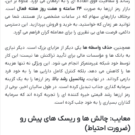
رساند و شفافیت فوق العاده ای را به ارمغان می آورد. علاوه بر این،
بازار رمز ارزها به صورت
۲۴ ساعته و هفت روز هفته فعال
است.
برخلاف بازارهای سهام که در ساعات مشخصی باز هستند، شما می
توانید هر زمان که خواستید، به خرید و فروش بپردازید. این دسترسی
دائمی، فرصت های بی نظیری را برای معامله گران فراهم می آورد.
همچنین،
حذف واسطه ها
یکی دیگر از مزایای بزرگ است. دیگر نیازی
به بانک ها و مؤسسات مالی برای تأیید تراکنش ها نیست؛ این کار
توسط خود شبکه غیرمتمرکز انجام می شود. این ویژگی نه تنها هزینه
ها را کاهش می دهد، بلکه کنترل کامل دارایی ها را به خود فرد
بازمی گرداند. در نهایت،
پتانسیل رشد بالا
، رمز ارزها را به یک گزینه
سرمایه گذاری جذاب تبدیل کرده است. در طول سالیان اخیر، برخی از
رمز ارزها رشد قیمتی خیره کننده ای را تجربه کرده اند که سرمایه
گذاران بسیاری را به خود جلب کرده است.
معایب: چالش ها و ریسک های پیش رو
(ضرورت احتیاط)