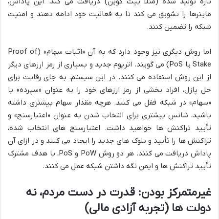
تازه تولید شده (مثلاً بیت کوین) دریافت می کند. این پاداش،
ماینرها را تشویق می کند تا به فعالیت خود ادامه دهند و امنیت
شبکه را تضمین کنند.
اما روش دیگری نیز وجود دارد که به آن «اثبات سهام» (Proof of
Stake یا PoS) می گویند. اتریوم جدید و بسیاری از رمز ارزهای دیگر
از این روش استفاده می کنند. در این سیستم، به جای رقابت برای
حل پازل، افراد بخشی از رمز ارزهای خود را به عنوان «سپرده» یا
«سهام» در شبکه قفل می کنند. هرچه مقدار سهام بیشتری داشته
باشید، شانس بیشتری برای انتخاب شدن به عنوان «اعتبارسنج» و
تأیید تراکنش ها خواهید داشت. اعتبارسنج های انتخاب شده،
تراکنش ها را تأیید و بلوک های جدید را ایجاد می کنند و در ازای آن
پاداش دریافت می کنند. هر دو روش PoW و PoS، با هدف مشترک
تأیید تراکنش ها و ایمن نگه داشتن شبکه عمل می کنند.
غیرمتمرکز بودن: قدرت در دست مردم، نه
دولت ها (تجربه آزادی مالی)