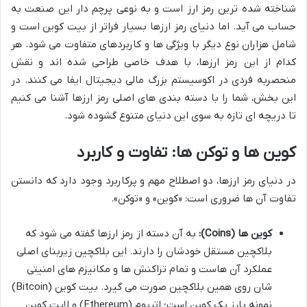
شناخته شده ترین رمز ارز است و به نوعی پرچم دار این صنعت به
حساب می آید. اما دنیای رمز ارزها بسیار فراتر از بیت کوین است و
شامل هزاران نوع دیگر با ویژگی ها و کاربردهای متفاوت می شود. هر
کدام از این رمز ارزها، با هدف خاصی طراحی شده اند و نقش
منحصربه فردی در اکوسیستم بزرگ مالی دیجیتال ایفا می کنند. در
این بخش، شما را با دسته بندی های اصلی رمز ارزها آشنا می کنیم
تا دریچه ای تازه به سوی این دنیای متنوع گشوده شود.
کوین ها و توکن ها: تفاوت و کاربرد
در دنیای رمز ارزها، دو اصطلاح مهم و پرکاربرد وجود دارد که دانستن
تفاوت آن ها ضروری است: «کوین» و «توکن».
کوین ها (Coins):
به آن دسته از رمز ارزها گفته می شود که
بلاکچین مستقل خودشان را دارند. این بلاکچین زیربنای اصلی
عملکرد آن هاست و تمام تراکنش ها و مکانیزم های امنیتی
شان روی همین بلاکچین صورت می گیرد. بیت کوین (Bitcoin)
نمونه بارز یک کوین است؛ اتریوم (Ethereum) و لایت کوین