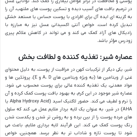
پوستی و محافظت در برابر عوامل بیماری زا کمک کند. توانایی عسل
در ترمیم بافت های آسیب دیده و تسکین پوست های ملتهب، آن را
به گزینه ای ایده آل برای افرادی با پوست حساس یا مستعد خشکی
تبدیل کرده است. خواص آنتی اکسیدانی عسل نیز به مبارزه با
رادیکال های آزاد کمک می کند و می تواند در کاهش علائم پیری
زودرس مؤثر باشد.
عصاره شیر: تغذیه کننده و لطافت بخش
شیر، یکی دیگر از ترکیبات کهن در مراقبت از پوست، به دلیل محتوای
غنی از ویتامین ها (به ویژه ویتامین های A، D و E)، پروتئین ها و
مواد معدنی، یک تغذیه کننده عالی برای پوست محسوب می شود.
عصاره شیر موجود در این کرم، به بهبود بافت پوست کمک کرده و آن
را نرم و لطیف می کند. حضور لاکتیک اسید (Alpha Hydroxy Acid یا
AHA) در شیر، به عنوان یک لایه بردار ملایم عمل می کند که سلول
های مرده پوست را از بین برده و به روشن تر شدن و یکدست شدن
رنگ پوست کمک می کند. این فرآیند لایه برداری ملایم، باعث می
شود تا پوست تازه و شاداب تر به نظر برسد. همچنین، خواص