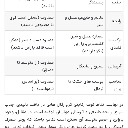
جذب
چسبندگی
باشند)
ملایم و طبیعی عسل و
متفاوت (ممکن است قوی
رایحه
شیر
یا مصنوعی باشند)
عصاره عسل و شیر،
ترکیبات
عصاره عسل و شیر (ممکن
گلیسیرین، پارابن
کلیدی
است فاقد پارابن باشند)
(نگهدارنده)
متفاوت (از متوسط تا
آبرسانی
عمیق و ماندگار
عمیق)
مناسب
پوست های خشک تا
متفاوت (بر اساس
برای
نرمال
فرمولاسیون)
در نهایت، نقاط قوت رقابتی کرم رگال هانی در بافت دلپذیر، جذب
سریع، رایحه طبیعی و آبرسانی مؤثر آن نهفته است. در مقابل، وجود
پارابن و حجم متوسط آن ممکن است نکاتی باشند که برخی مصرف
کنندگان را به سمت گزینه های دیگر سوق دهد. انتخاب نهایی، به