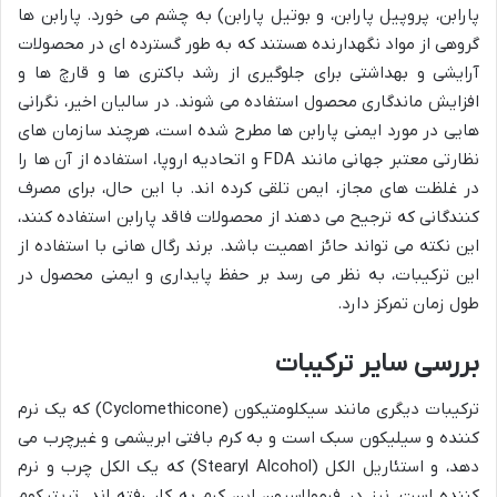
پارابن، پروپیل پارابن، و بوتیل پارابن) به چشم می خورد. پارابن ها
گروهی از مواد نگهدارنده هستند که به طور گسترده ای در محصولات
آرایشی و بهداشتی برای جلوگیری از رشد باکتری ها و قارچ ها و
افزایش ماندگاری محصول استفاده می شوند. در سالیان اخیر، نگرانی
هایی در مورد ایمنی پارابن ها مطرح شده است، هرچند سازمان های
نظارتی معتبر جهانی مانند FDA و اتحادیه اروپا، استفاده از آن ها را
در غلظت های مجاز، ایمن تلقی کرده اند. با این حال، برای مصرف
کنندگانی که ترجیح می دهند از محصولات فاقد پارابن استفاده کنند،
این نکته می تواند حائز اهمیت باشد. برند رگال هانی با استفاده از
این ترکیبات، به نظر می رسد بر حفظ پایداری و ایمنی محصول در
طول زمان تمرکز دارد.
بررسی سایر ترکیبات
ترکیبات دیگری مانند سیکلومتیکون (Cyclomethicone) که یک نرم
کننده و سیلیکون سبک است و به کرم بافتی ابریشمی و غیرچرب می
دهد، و استئاریل الکل (Stearyl Alcohol) که یک الکل چرب و نرم
کننده است، نیز در فرمولاسیون این کرم به کار رفته اند. تریتیکوم