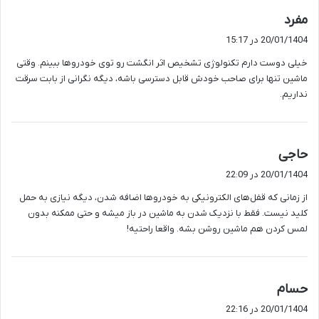
گ
مفرد
ف
20/01/1404 در 15:17
ت
خیلی دوست دارم تکنولوژی تشخیص اثر انگشت رو توی خودروها ببینم. وقتی
:
ماشین تنها برای صاحب خودش قابل دسترسی باشه، دیگه نگرانی از بابت سرقت
نداریم.
گ
حاجی
ف
20/01/1404 در 22:09
ت
از زمانی که قفل‌های الکترونیکی به خودروها اضافه شدن، دیگه نیازی به حمل
:
کلید نیست. فقط با نزدیک شدن به ماشین در باز میشه و حتی ممکنه بدون
لمس کردن هم ماشین روشن بشه. واقعا راحتیه!
گ
حسام
ف
20/01/1404 در 22:16