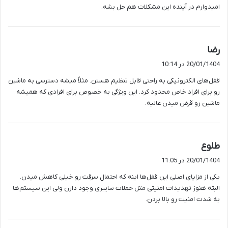
امیدوارم در آینده این مشکلات هم حل بشه.
گ
رضا
ف
20/01/1404 در 10:14
ت
قفل‌های الکترونیکی به راحتی قابل تنظیم هستن. مثلاً میشه دسترسی به ماشین
:
رو برای افراد خاص محدود کرد. این ویژگی به خصوص برای افرادی که همیشه
ماشین رو قرض میدن عالیه.
گ
طلوع
ف
20/01/1404 در 11:05
ت
یکی از مزایای اصلی این قفل‌ها اینه که احتمال سرقت رو خیلی کاهش میدن.
:
البته هنوز تهدیدات امنیتی مثل حملات سایبری وجود دارن ولی این سیستم‌ها
به شدت امنیت رو بالا بردن.