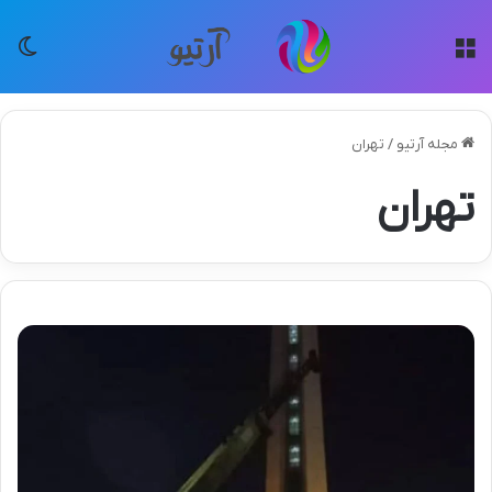
منو
تغی
مجله آرتیو
/
تهران
تهران